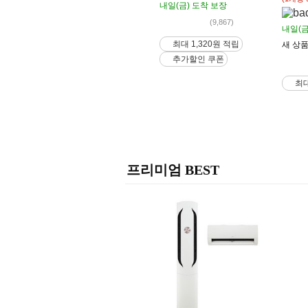
내일(금)
도착 보장
(9,867)
내일(금
최대 1,320원 적립
새 상
추가할인 쿠폰
최대
프리미엄 BEST