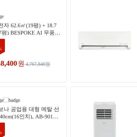
 62.6㎡(19평) + 18.7
.7평) BESPOKE AI 무풍
 홈멀티형 에어컨 AF70
D11GRZ + 리모컨 세트 방
%
치, 매립배관형
58,400
원
4,767,840원
보나 공업용 대형 메탈 선
0cm(16인치), AB-9016M
실버
%