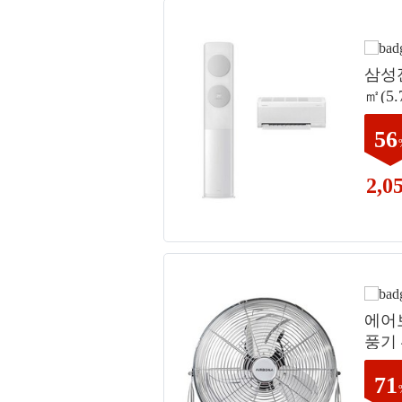
삼성전자
㎡(5
클래식
56
F19
문설
2,0
에어
풍기 4
F, 
71