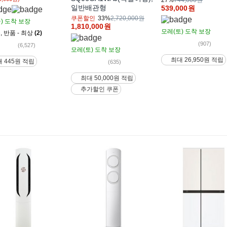
일반배관형
539,000
원
쿠폰할인
33%
2,720,000원
)
도착 보장
1,810,000
원
모레(토)
도착 보장
품
,
반품 - 최상
(2)
(907)
(6,527)
모레(토)
도착 보장
최대 26,950원 적립
 445원 적립
(635)
최대 50,000원 적립
추가할인 쿠폰