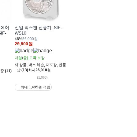
1 에어
신일 박스팬 선풍기, SIF-
IF-
WS10
46%
56,000원
29,900
원
내일(금)
도착 보장
새 상품
,
박스 훼손
,
재포장
,
반품
- 상
(13)
최저
26,010
원
 중
(11)
(1,063)
최대 1,495원 적립