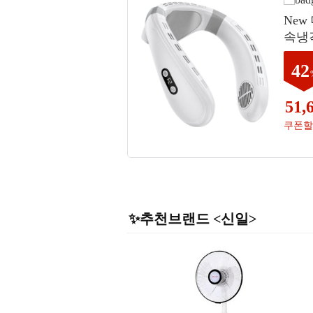
Ne
속냉각
LDC
42
화이트
51,
쿠폰할
✨추천브랜드 <신일>