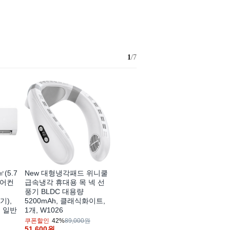
1
/7
(5.7
New 대형냉각패드 위니쿨
에어컨
급속냉각 휴대용 목 넥 선
풍기 BLDC 대용량
기),
5200mAh, 클래식화이트,
, 일반
1개, W1026
쿠폰할인
42%
89,000원
51,600
원