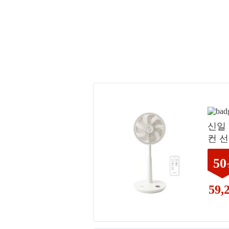
신일
컨 선
50
59,