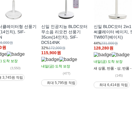
서큘레이터형 선풍기
신일 인공지능 BLDC모터
신일 BLDC모터 2in
(14인치), SIF-
무소음 리모컨 선풍기
써큘레이터 베이지, S
N
35cm(14인치), SIF-
TW80T(베이지)
DC514NK
26,000원
44%
231,000원
0
원
128,280
원
32%
172,000원
115,900
원
)
도착 보장
내일(금)
도착 보장
내일(금)
도착 보장
새 상품
,
반품 - 상
,
반품 -
(3,550)
(477)
(145)
 3,745원 적립
최대 5,795원 적립
최대 6,414원 적립