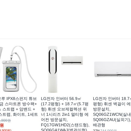
루 IPX8스펀지 튜브
LG전자 인버터 56.9㎡
LG전자 인버터 18.7㎡
금 스마트폰 방수팩+
(17.2평형) + 18.7㎡(5.7평
평형) 휘센 벽걸이 
 스트랩 + 암밴드 +
형) 휘센 오브제컬렉션 위
방문설치,
스트랩, 화이트, 1세트
너 1시리즈 2in1 멀티형 에
SQ06GZ1WCN(실내
어컨 방문설치,
SQ06GZAU(실외기)
9,900원
FQ17GW1HD2(스탠드형),
배관형
원
SQ06GA1WAJ(벽걸이형),
9,900원)
27%
744,000원