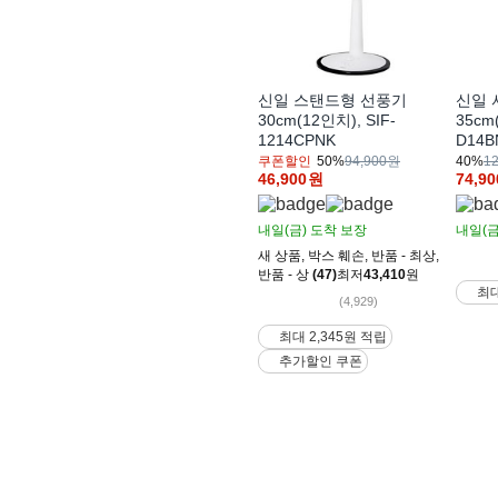
신일 스탠드형 선풍기
신일 
30cm(12인치), SIF-
35cm
1214CPNK
D14B
쿠폰할인
50%
94,900원
40%
1
46,900
원
74,90
내일(금)
도착 보장
내일(금
새 상품
,
박스 훼손
,
반품 - 최상
,
반품 - 상
(47)
최저
43,410
원
최대
(4,929)
최대 2,345원 적립
추가할인 쿠폰