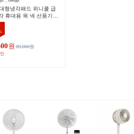
w 대형냉각패드 위니쿨 급
 휴대용 목 넥 선풍기 B
 대용량5200mAh, 클래식
, 1개, W1026
%
600
원
89,000원
인