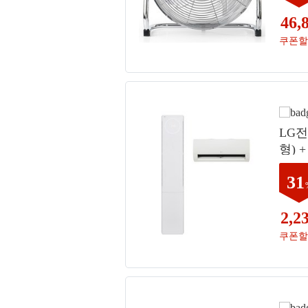
46,
쿠폰할
LG전
형) +
오브
31
문설치
형),
일반
2,2
쿠폰할