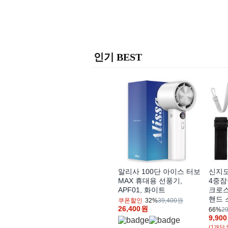
인기 BEST
알리사 100단 아이스 터보
신지모
MAX 휴대용 선풍기,
4중잠
APF01, 화이트
크로스
핸드 
쿠폰할인
32%
39,400원
26,400
원
66%
2
9,900
(1개당 