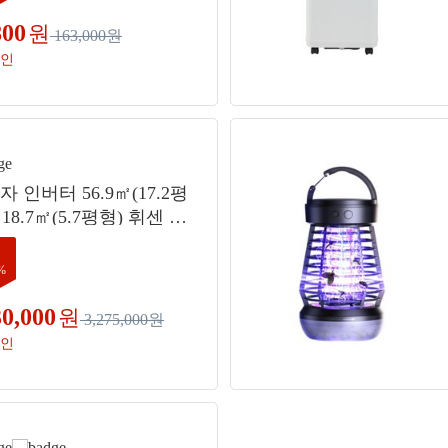
800
원
163,000원
인
자 인버터 56.9㎡(17.2평
 18.7㎡(5.7평형) 휘센 AI
제컬렉션 뷰II 에어컨 방
, FQ17GU2ED2(스탠드
%
 SQ06GA1WAJ(벽걸이형),
배관형
30,000
원
3,275,000원
인