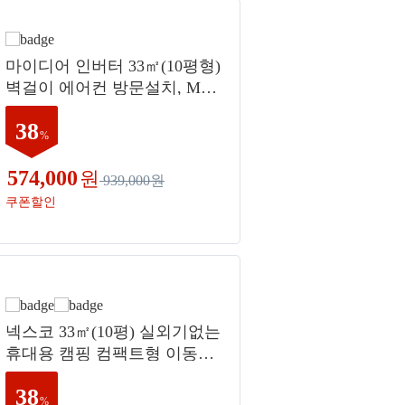
마이디어 인버터 33㎡(10평형)
벽걸이 에어컨 방문설치, MSE
F-10CN8-5A, 일반배관형
38
%
574,000
원
939,000원
쿠폰할인
넥스코 33㎡(10평) 실외기없는
휴대용 캠핑 컴팩트형 이동식
에어컨 미니 소형 고객직접설
38
치, NPC-M7000K
%