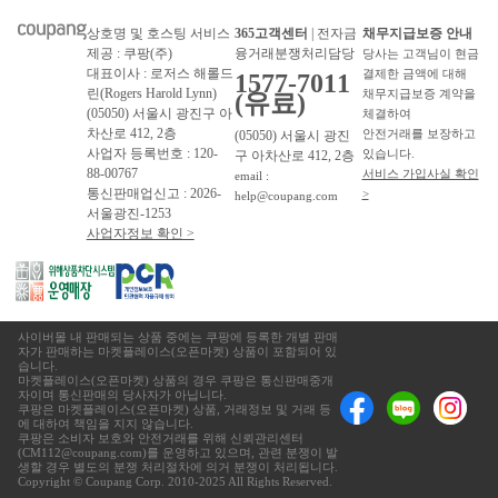
상호명 및 호스팅 서비스
365고객센터
| 전자금
채무지급보증 안내
제공 : 쿠팡(주)
융거래분쟁처리담당
당사는 고객님이 현금
대표이사 : 로저스 해롤드
결제한 금액에 대해
1577-7011
린(Rogers Harold Lynn)
채무지급보증 계약을
(유료)
(05050) 서울시 광진구 아
체결하여
차산로 412, 2층
안전거래를 보장하고
(05050) 서울시 광진
사업자 등록번호 : 120-
있습니다.
구 아차산로 412, 2층
88-00767
서비스 가입사실 확인
email :
통신판매업신고 : 2026-
>
help@coupang.com
서울광진-1253
사업자정보 확인 >
사이버몰 내 판매되는 상품 중에는 쿠팡에 등록한 개별 판매
자가 판매하는 마켓플레이스(오픈마켓) 상품이 포함되어 있
습니다.
마켓플레이스(오픈마켓) 상품의 경우 쿠팡은 통신판매중개
자이며 통신판매의 당사자가 아닙니다.
쿠팡은 마켓플레이스(오픈마켓) 상품, 거래정보 및 거래 등
에 대하여 책임을 지지 않습니다.
쿠팡은 소비자 보호와 안전거래를 위해 신뢰관리센터
(CM112@coupang.com)를 운영하고 있으며, 관련 분쟁이 발
생할 경우 별도의 분쟁 처리절차에 의거 분쟁이 처리됩니다.
Copyright © Coupang Corp. 2010-2025 All Rights Reserved.