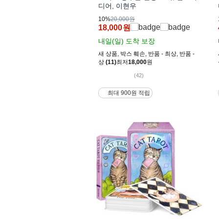
디어, 이현우
10%
20,000원
18,000
원
내일(일)
도착 보장
새 상품
,
박스 훼손
,
반품 - 최상
,
반품 -
상
(11)
최저
18,000
원
(42)
최대 900원 적립