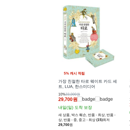
5% 캐시 적립
가장 친절한 타로 웨이트 카드 세
트, LUA, 한스미디어
10%
33,000원
29,700
원
내일(일)
도착 보장
새 상품
,
박스 훼손
,
반품 - 최상
,
반품 -
상
,
반품 - 중
,
중고 - 최상
(15)
최저
29,700
원