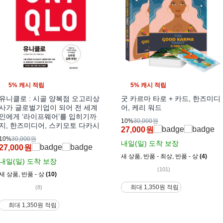
5% 캐시 적립
5% 캐시 적립
유니클로 : 시골 양복점 오고리상
굿 카르마 타로 + 카드, 한즈미디
사가 글로벌기업이 되어 전 세계
어, 케리 워드
인에게 ‘라이프웨어’를 입히기까
10%
30,000원
지, 한즈미디어, 스키모토 다카시
27,000
원
10%
30,000원
내일(일)
도착 보장
27,000
원
새 상품
,
반품 - 최상
,
반품 - 상
(4)
내일(일)
도착 보장
(101)
새 상품
,
반품 - 상
(10)
최대 1,350원 적립
(8)
최대 1,350원 적립