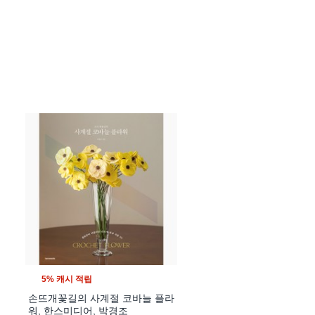
5% 캐시 적립
손뜨개꽃길의 사계절 코바늘 플라
,
워, 한스미디어, 박경조