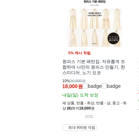
5% 캐시 적립
원피스 기본 패턴집: 자유롭게 조
합하여 나만의 원피스 만들기, 한
스미디어, 노기 요코
10%
20,000원
18,000
원
내일(일)
도착 보장
새 상품
,
반품 - 최상
,
반품 - 상
,
중고 - 최
상
(8)
최저
18,000
원
(122)
최대 900원 적립