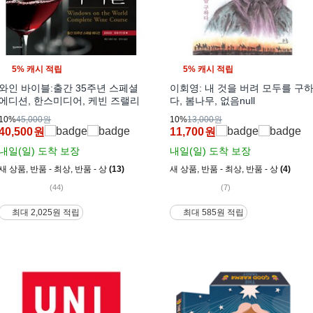
5% 캐시 적립
5% 캐시 적립
와인 바이블:출간 35주년 스페셜
이회영: 내 것을 버려 모두를 구
에디션, 한스미디어, 케빈 즈랠리
다, 봄나무, 없음null
10%
45,000원
10%
13,000원
40,500
원
11,700
원
내일(일)
도착 보장
내일(일)
도착 보장
새 상품
,
반품 - 최상
,
반품 - 상
(13)
새 상품
,
반품 - 최상
,
반품 - 상
(4)
(44)
(7)
최대 2,025원 적립
최대 585원 적립