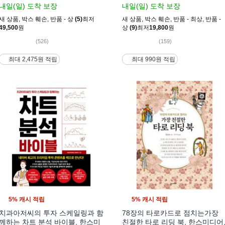
내일(일)
도착 보장
내일(일)
도착 보장
새 상품
,
박스 훼손
,
반품 - 상
(5)
최저
새 상품
,
박스 훼손
,
반품 - 최상
,
반품 -
49,500
원
상
(9)
최저
19,800
원
(526)
(159)
최대 2,475원 적립
최대 990원 적립
5% 캐시 적립
5% 캐시 적립
치과아저씨의 투자 스케일링과 함
78장의 타로카드로 점치는가장
께하는 차트 분석 바이블, 한스미
친절한 타로 리딩 북, 한스미디어