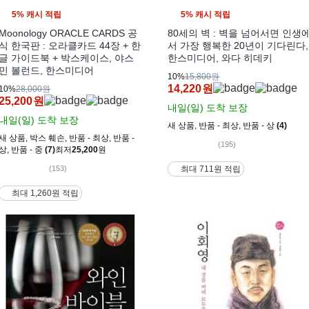
5% 캐시 적립
5% 캐시 적립
Moonology ORACLE CARDS 공
80세의 벽 : 벽을 넘어서면 인생
식 한국판 : 오라클카드 44장 + 한
서 가장 행복한 20년이 기다린다,
글 가이드북 + 박스케이스, 야스
한스미디어, 와다 히데키
민 볼런드, 한스미디어
10%
15,800원
14,220
원
10%
28,000원
25,200
원
내일(일)
도착 보장
내일(일)
도착 보장
새 상품
,
반품 - 최상
,
반품 - 상
(4)
새 상품
,
박스 훼손
,
반품 - 최상
,
반품 -
(195)
상
,
반품 - 중
(7)
최저
25,200
원
(153)
최대 711원 적립
최대 1,260원 적립