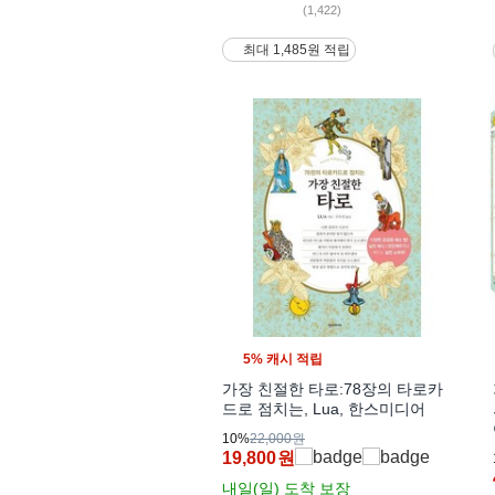
(1,422)
최대 1,485원 적립
5% 캐시 적립
가장 친절한 타로:78장의 타로카
드로 점치는, Lua, 한스미디어
10%
22,000원
19,800
원
내일(일)
도착 보장