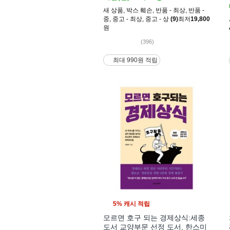
새 상품
,
박스 훼손
,
반품 - 최상
,
반품 -
중
,
중고 - 최상
,
중고 - 상
(9)
최저
19,800
원
(396)
최대 990원 적립
5% 캐시 적립
모르면 호구 되는 경제상식:세종
도서 교양부문 선정 도서, 한스미