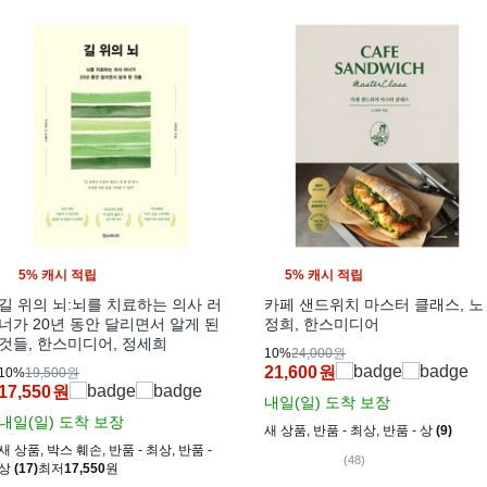
5% 캐시 적립
5% 캐시 적립
길 위의 뇌:뇌를 치료하는 의사 러
카페 샌드위치 마스터 클래스, 노
너가 20년 동안 달리면서 알게 된
정희, 한스미디어
것들, 한스미디어, 정세희
10%
24,000원
21,600
원
10%
19,500원
17,550
원
내일(일)
도착 보장
내일(일)
도착 보장
새 상품
,
반품 - 최상
,
반품 - 상
(9)
새 상품
,
박스 훼손
,
반품 - 최상
,
반품 -
(48)
상
(17)
최저
17,550
원