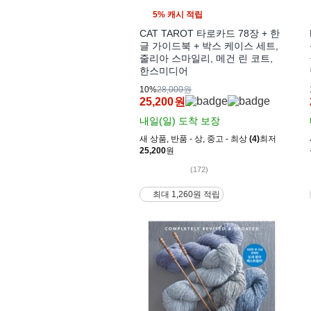
5% 캐시 적립
CAT TAROT 타로카드 78장 + 한
글 가이드북 + 박스 케이스 세트,
줄리아 스마일리, 메건 린 코트,
한스미디어
10%
28,000원
25,200
원
내일(일)
도착 보장
새 상품
,
반품 - 상
,
중고 - 최상
(4)
최저
25,200
원
(172)
최대 1,260원 적립