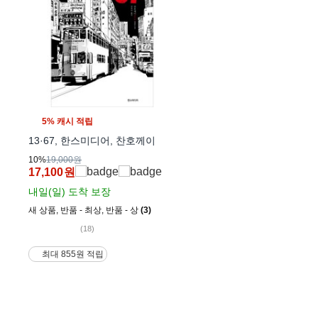
5% 캐시 적립
13·67, 한스미디어, 찬호께이
10%
19,000원
17,100
원
내일(일)
도착 보장
새 상품
,
반품 - 최상
,
반품 - 상
(3)
(18)
최대 855원 적립