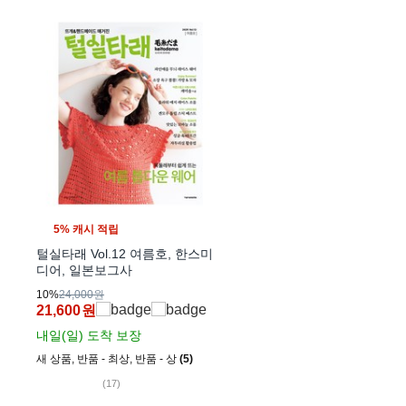
5% 캐시 적립
털실타래 Vol.12 여름호, 한스미
디어, 일본보그사
10%
24,000원
21,600
원
내일(일)
도착 보장
새 상품
,
반품 - 최상
,
반품 - 상
(5)
(17)