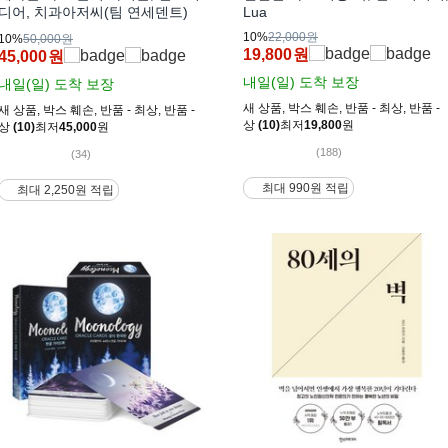
디어, 치과아저씨(팀 연세덴트)
Lua
10%
22,000원
10%
50,000원
19,800
원
45,000
원
내일(일)
도착 보장
내일(일)
도착 보장
새 상품
,
박스 훼손
,
반품 - 최상
,
반품 -
새 상품
,
박스 훼손
,
반품 - 최상
,
반품 -
상
(10)
최저
19,800
원
상
(10)
최저
45,000
원
(188)
(34)
최대 990원 적립
최대 2,250원 적립