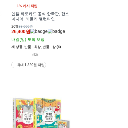
1% 캐시 적립
에
엔젤 타로카드 공식 한국판, 한스
미디어, 래들리 밸런타인
20%
33,000원
26,400
원
내일(일)
도착 보장
새 상품
,
반품 - 최상
,
반품 - 상
(4)
(52)
최대 1,320원 적립