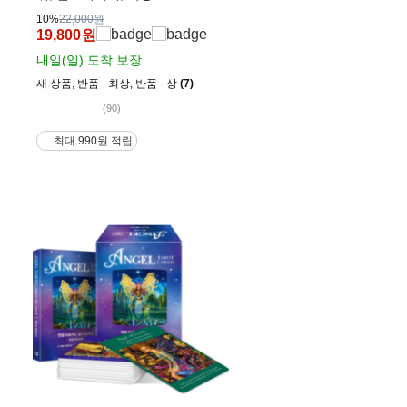
10%
22,000원
19,800
원
내일(일)
도착 보장
새 상품
,
반품 - 최상
,
반품 - 상
(7)
(90)
최대 990원 적립