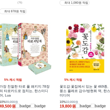
(76)
최대 1,080원 적립
최대 878원 적립
5% 캐시 적립
5% 캐시 적립
가장 친절한 타로 풀 패키지:78장
꽃도감:꽃집에서 있는 꽃 469종,
의 타로카드로 점치는, 한스미디
몽소 플레르 감수/방현희 역, 한
어, Lua
미디어
10%
55,000원
10%
22,000원
49,500
원
19,800
원