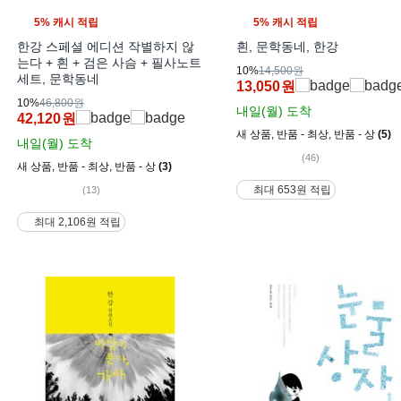
5% 캐시 적립
5% 캐시 적립
한강 스페셜 에디션 작별하지 않
흰, 문학동네, 한강
는다 + 흰 + 검은 사슴 + 필사노트
10%
14,500원
세트, 문학동네
13,050
원
10%
46,800원
내일(월)
도착
42,120
원
새 상품
,
반품 - 최상
,
반품 - 상
(5)
내일(월)
도착
(46)
새 상품
,
반품 - 최상
,
반품 - 상
(3)
최대 653원 적립
(13)
최대 2,106원 적립