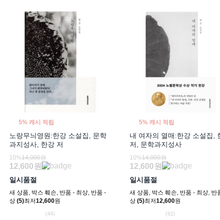
5% 캐시 적립
5% 캐시 적립
노랑무늬영원:한강 소설집, 문학
내 여자의 열매:한강 소설집,
과지성사, 한강 저
저, 문학과지성사
10%
14,000원
10%
14,000원
12,600
원
12,600
원
일시품절
일시품절
새 상품
,
박스 훼손
,
반품 - 최상
,
반품 -
새 상품
,
박스 훼손
,
반품 - 최상
,
반품
상
(5)
최저
12,600
원
상
(5)
최저
12,600
원
(44)
(92)