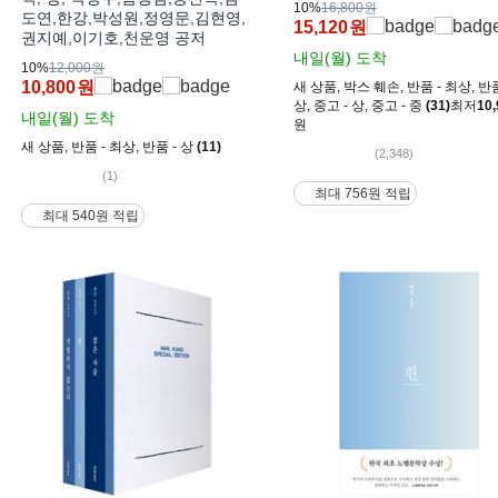
10%
16,800원
도연,한강,박성원,정영문,김현영,
15,120
원
권지예,이기호,천운영 공저
내일(월)
도착
10%
12,000원
10,800
원
새 상품
,
박스 훼손
,
반품 - 최상
,
반품
상
,
중고 - 상
,
중고 - 중
(31)
최저
10,
내일(월)
도착
원
새 상품
,
반품 - 최상
,
반품 - 상
(11)
(2,348)
(1)
최대 756원 적립
최대 540원 적립