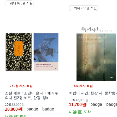
최대 675원 적립
최대 765원 적립
750원 캐시 적립
5% 캐시 적립
소설 세트 : 소년이 온다 + 채식주
희랍어 시간, 한강 저, 문학동
의자 전2권 세트, 한강, 창비
10%
13,000원
11,700
원
10%
32,000원
28,800
원
내일(월)
도착
내일(월)
도착