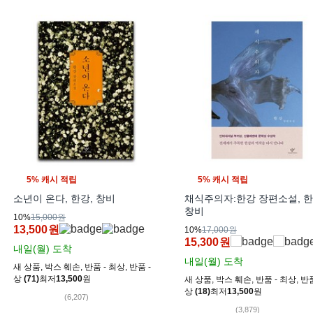
5% 캐시 적립
5% 캐시 적립
소년이 온다, 한강, 창비
채식주의자:한강 장편소설, 한
창비
10%
15,000원
13,500
원
10%
17,000원
15,300
원
내일(월)
도착
내일(월)
도착
새 상품
,
박스 훼손
,
반품 - 최상
,
반품 -
상
(71)
최저
13,500
원
새 상품
,
박스 훼손
,
반품 - 최상
,
반품
상
(18)
최저
13,500
원
(6,207)
(3,879)