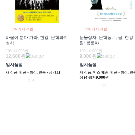
5% 캐시 적립
5% 캐시 적립
바람이 분다 가라, 한강, 문학과지
눈물상자, 문학동네, 글: 한강
성사
림: 봄로야
10%
14,000원
10%
10,000원
12,600
원
9,000
원
일시품절
일시품절
새 상품
,
반품 - 최상
,
반품 - 상
(11)
새 상품
,
박스 훼손
,
반품 - 최상
,
반품
상
(4)
최저
9,000
원
(151)
(63)