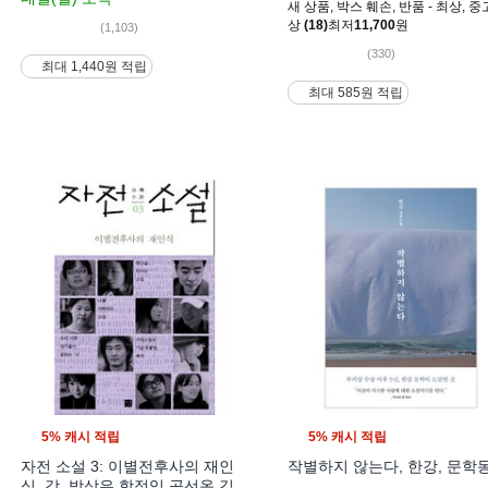
새 상품
,
박스 훼손
,
반품 - 최상
,
중고
상
(18)
최저
11,700
원
(1,103)
(330)
최대 1,440원 적립
최대 585원 적립
5% 캐시 적립
5% 캐시 적립
자전 소설 3: 이별전후사의 재인
작별하지 않는다, 한강, 문학
식, 강, 박상우,함정임,공선옥,김