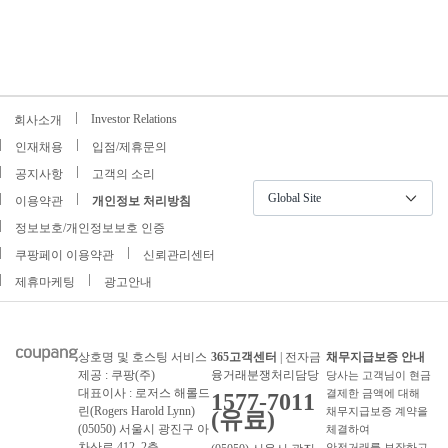
Investor Relations
회사소개
인재채용
입점/제휴문의
공지사항
고객의 소리
Global Site
이용약관
개인정보 처리방침
정보보호/개인정보보호 인증
쿠팡페이 이용약관
신뢰관리센터
제휴마케팅
광고안내
상호명 및 호스팅 서비스
365고객센터
| 전자금
채무지급보증 안내
제공 : 쿠팡(주)
융거래분쟁처리담당
당사는 고객님이 현금
대표이사 : 로저스 해롤드
결제한 금액에 대해
1577-7011
린(Rogers Harold Lynn)
채무지급보증 계약을
(유료)
(05050) 서울시 광진구 아
체결하여
차산로 412, 2층
안전거래를 보장하고