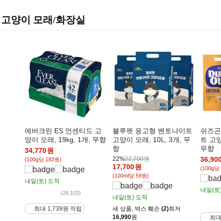
고양이 모래/화장실
에버크린 ES 언센티드 고
블루펫 응고형 벤토나이트
쉬즈곤
양이 모래, 19kg, 1개, 무향
고양이 모래, 10L, 3개, 무
트 고양
향
무향
34,770
원
22%
22,700원
36,90
(100g당 183원)
17,700
원
(100g당
(100ml당 59원)
내일(토)
도착
내일(토
(26,103)
내일(토)
도착
새 상품
,
박스 훼손
(2)
최저
최대 1,739원 적립
16,990
원
최대