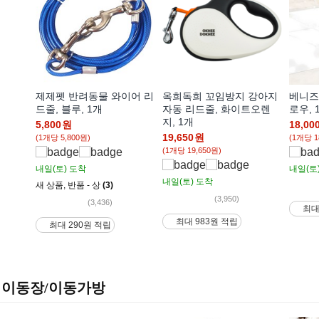
제제펫 반려동물 와이어 리
옥희독희 꼬임방지 강아지
베니즈
드줄, 블루, 1개
자동 리드줄, 화이트오렌
로우, 
지, 1개
5,800
원
18,00
19,650
원
(1개당 5,800원)
(1개당 1
(1개당 19,650원)
내일(토)
도착
내일(토
내일(토)
도착
새 상품
,
반품 - 상
(3)
(3,950)
(3,436)
최대
최대 983원 적립
최대 290원 적립
이동장/이동가방