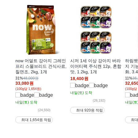
now 어덜트 강아지 그레인
시저 1세 이상 강아지 버라
하림펫
프리 스몰브리드 건식사료,
이어티팩 주식캔 12p, 혼합
지 기
칠면조, 2kg, 1개
맛, 1.2kg, 1개
화, 3.
31%
48,000원
18,400
원
11%
36
33,080
원
32,65
(100g당 1,654원)
(100g당
내일(토)
도착
(26,192)
내일(토)
도착
내일(토
(24,550)
최대 920원 적립
최대 1,654원 적립
최대