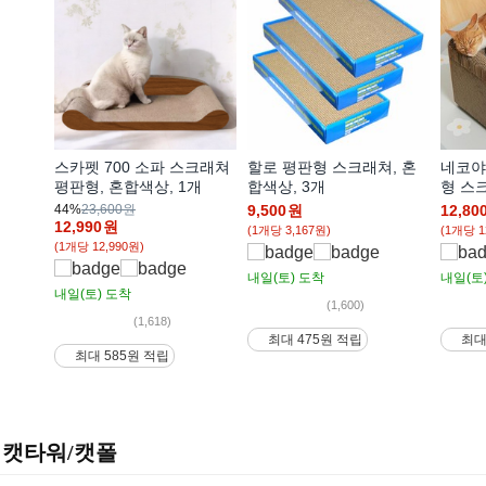
스카펫 700 소파 스크래쳐
할로 평판형 스크래쳐, 혼
네코야
평판형, 혼합색상, 1개
합색상, 3개
형 스크
44%
23,600원
9,500
원
12,80
12,990
원
(1개당 3,167원)
(1개당 1
(1개당 12,990원)
내일(토)
도착
내일(토
내일(토)
도착
(1,600)
(1,618)
최대 475원 적립
최대
최대 585원 적립
캣타워/캣폴