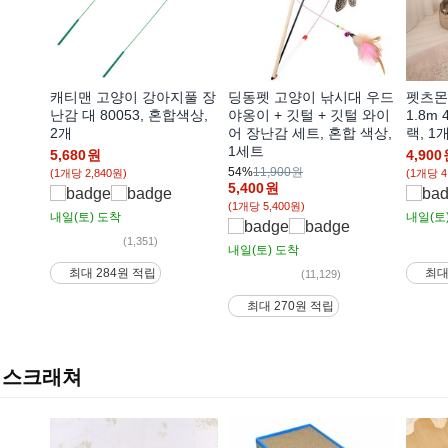
캐티맨 고양이 강아지풀 장
딩동펫 고양이 낚시대 우드
펫츠몬
난감 대 80053, 혼합색상,
야옹이 + 깃털 + 깃털 와이
1.8m
2개
어 장난감 세트, 혼합 색상,
랙, 1
1세트
5,680
원
4,900
54%
11,900원
(1개당 2,840원)
(1개당 4
5,400
원
(1개당 5,400원)
내일(토)
도착
내일(토
(1,351)
내일(토)
도착
최대 284원 적립
최대
(11,129)
최대 270원 적립
스크래쳐