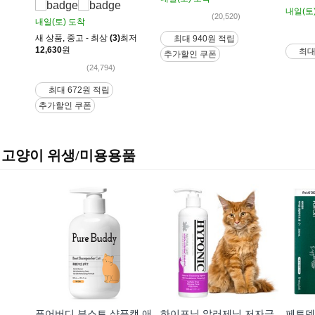
내일(토
(20,520)
내일(토)
도착
새 상품
,
중고 - 최상
(3)
최저
최대 940원 적립
12,630
원
최대
추가할인 쿠폰
(24,794)
최대 672원 적립
추가할인 쿠폰
고양이 위생/미용용품
퓨어버디 부스트 샴푸캣 애
하이포닉 알러제닉 저자극
페토덴