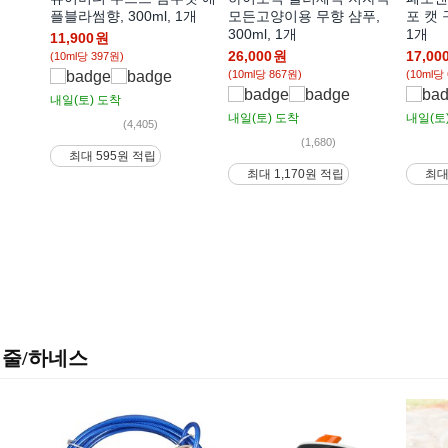
플블라썸향, 300ml, 1개
모든고양이용 무향 샴푸,
포 캣 
300ml, 1개
1개
11,900
원
26,000
원
17,00
(10ml당 397원)
(10ml당 867원)
(10ml당
내일(토)
도착
내일(토)
도착
내일(토
(4,405)
(1,680)
최대 595원 적립
최대 1,170원 적립
최대
줄/하네스