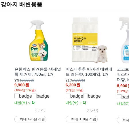
강아지 배변용품
유한락스 반려동물 냄새얼
미스터추추 반려견 배변패
코코브
룩 제거제, 750ml, 1개
드 레몬향, 100개입, 1개
킹소다
더향, 5
9%
10,900원
21%
7,900원
9,900
원
6,200
원
8,900
(10ml당 132원)
(1매당 62원)
(10ml당
내일(토)
도착
내일(토)
도착
내일(토
(5,125)
(11,741)
최대 495원 적립
최대 310원 적립
최대