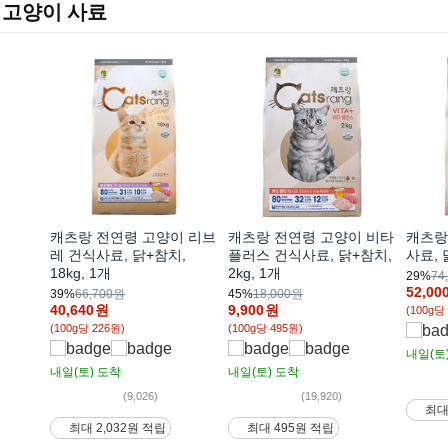
고양이 사료
캐츠랑 전연령 고양이 리브
캐츠랑 전연령 고양이 비타
캐츠랑
레 건식사료, 닭+참치,
플러스 건식사료, 닭+참치,
사료, 
18kg, 1개
2kg, 1개
29%
74
52,00
39%
66,700원
45%
18,000원
40,640
원
9,900
원
(100g당
(100g당 226원)
(100g당 495원)
내일(토
내일(토)
도착
내일(토)
도착
(9,026)
(19,920)
최대
최대 2,032원 적립
최대 495원 적립