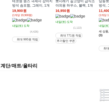
데코원 원스 극세사 강아지
뽀시래기 길고양이 급식소
딩동펫
방석 솜포함, 그레이, 1개
야외용 하우스, 블랙, 1개
방석, 
19,900
원
16,950
원
11,40
(1개당 19,900원)
(1개당 1
내일(토)
도착
내일(토)
도착
내일(토
(1,122)
새 상품
(4,426)
(3)
최대 771원 적립
최대 995원 적립
추가할인 쿠폰
최대
계단/매트/울타리