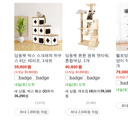
딩동펫 박스 스크래쳐 하우
딩동펫 튼튼 원목 캣타워,
헬로망
스 6단, 테라조, 1세트
혼합색상, 1개
양이 직
개
39,800
원
40,800
원
79,00
(1개당 39,800원)
(1개당 40,800원)
(1개당 7
내일(토)
도착
내일(토)
도착
내일(토
새 상품
,
박스 훼손
(2)
최저
새 상품
,
재포장
(4)
최저
39,160
36,290
원
원
(3,879)
(8,090)
최대
최대 1,890원 적립
최대 2,040원 적립