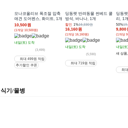
모나코올리브 폭조절 압축
딩동펫 반려동물 썬베드 쿨
딩동펫
애견 도어펜스, 화이트, 1개
방석, 바나나, 1개
리, 1
10,500
원
할인
1%
16,330원
50%
19
16,160
원
9,800
(1개당 10,500원)
(1개당 16,160원)
(1개당 9
내일(토)
도착
내일(토)
도착
내일(토
(3,499)
새 상품
(5,590)
최대 499원 적립
최대 719원 적립
추가할인 쿠폰
최대
식기/물병