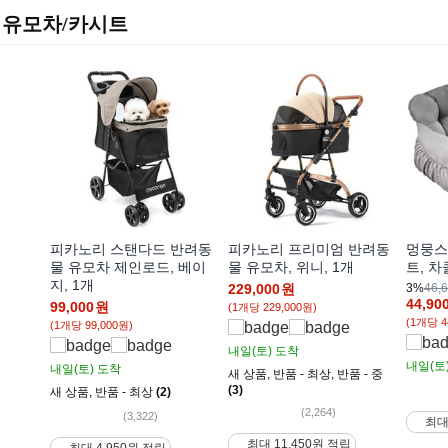
유모차/카시트
피카노리 스탠다드 반려동
피카노리 프리미엄 반려동
멍뭉스
물 유모차 제인로드, 베이
물 유모차, 위니, 1개
트, 차
지, 1개
229,000
원
3%
46,
44,90
99,000
원
(1개당 229,000원)
(1개당 4
(1개당 99,000원)
내일(토)
도착
내일(토
내일(토)
도착
새 상품
,
반품 - 최상
,
반품 - 중
(3)
새 상품
,
반품 - 최상
(2)
(2,264)
(3,322)
최대
최대 11,450원 적립