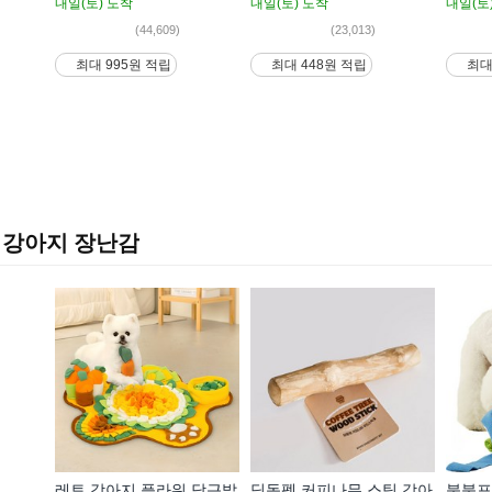
내일(토)
도착
내일(토)
도착
내일(토
(44,609)
(23,013)
최대 995원 적립
최대 448원 적립
최대
강아지 장난감
레토 강아지 플라워 당근밭
딩동펫 커피나무 스틱 강아
붐붐포