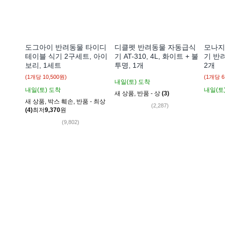
도그아이 반려동물 타이디
디클펫 반려동물 자동급식
모나지
테이블 식기 2구세트, 아이
기 AT-310, 4L, 화이트 + 불
기 반
보리, 1세트
투명, 1개
2개
10,500
원
78%
223,000원
13,40
47,300
원
(1개당 10,500원)
(1개당 6
내일(토)
도착
내일(토)
도착
내일(토
새 상품
,
반품 - 상
(3)
새 상품
,
박스 훼손
,
반품 - 최상
(4)
최저
9,370
원
(2,287)
최대
(9,802)
최대 2,360원 적립
최대 499원 적립