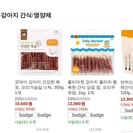
강아지 간식/영양제
굿데이 강아지 건강한 육
졸리마켓 강아지 졸리의 행
반려소
포, 오리가슴살 스틱, 300g,
복한 간식 상점 껌, 오리우
제간식
1개
유껌, 1kg, 1개
100g,
21%
13,500원
23%
18,070원
12,90
10,600
원
13,900
원
(10g당 
(10g당 353원)
(10g당 139원)
내일(토
내일(토)
도착
내일(토)
도착
(54,329)
(12,206)