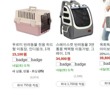
푸르미 반려동물 전용 하드
스페이스캣 반려동물 3면
옥희독
형 이동장, 인디핑크, 1개
통풍 백팩형 이동가방, 그
아이보
레이, 1개
15,100
원
20%
49
39,80
34,000
원
내일(토)
도착
내일(토
내일(토)
도착
새 상품
,
반품 - 최상
(25)
(1,588)
(6,874)
최대
최대 1,700원 적립
최대 755원 적립