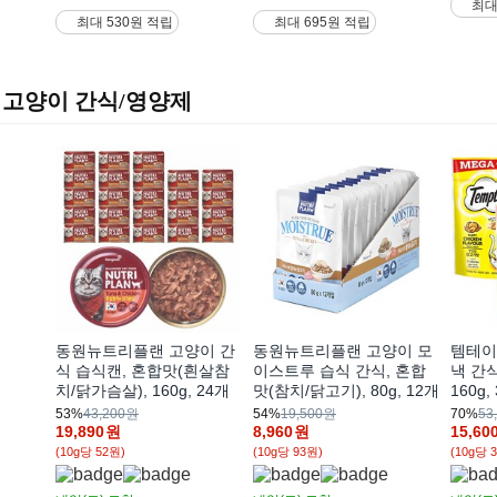
최대
최대 530원 적립
최대 695원 적립
고양이 간식/영양제
동원뉴트리플랜 고양이 간
동원뉴트리플랜 고양이 모
템테이
식 습식캔, 혼합맛(흰살참
이스트루 습식 간식, 혼합
낵 간
치/닭가슴살), 160g, 24개
맛(참치/닭고기), 80g, 12개
160g,
53%
43,200원
54%
19,500원
70%
53
19,890
원
8,960
원
15,60
(10g당 52원)
(10g당 93원)
(10g당 