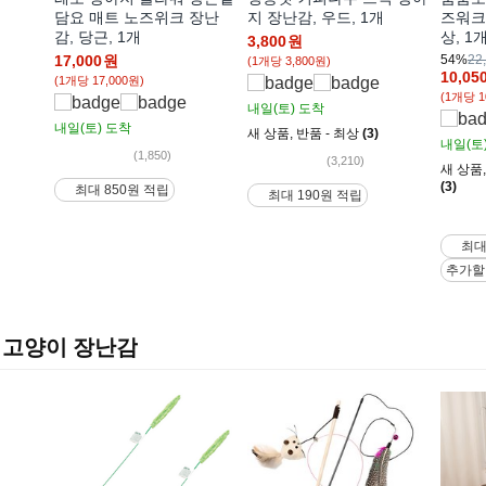
담요 매트 노즈위크 장난
지 장난감, 우드, 1개
즈워크
감, 당근, 1개
상, 1
3,800
원
17,000
원
54%
22
(1개당 3,800원)
10,05
(1개당 17,000원)
(1개당 1
내일(토)
도착
내일(토)
도착
새 상품
,
반품 - 최상
(3)
내일(토
(1,850)
(3,210)
새 상품
(3)
최대 850원 적립
최대 190원 적립
최대
추가할
고양이 장난감