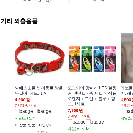
최대 4,950원 적립
기타 외출용품
씨에스소울 반려동물 방울
도그아이 강아지 LED 블링
예보들
목걸이, 레드, 1개
커 펜던트 4종 세트 인식표,
이, 레
오렌지 + 그린 + 블루 + 핑
4,900
원
4,500
크, 1세트
(1개당 4,900원)
(1개당 4
7,900
원
(1개당 7,900원)
내일(토)
도착
내일(토
새 상품
,
반품 - 최상
(3)
내일(토)
도착
(1,121)