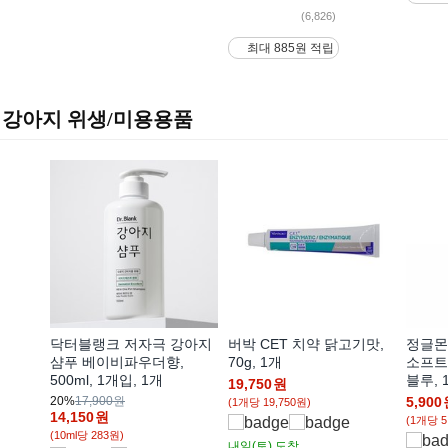
(6,826)
최대 885원 적립
강아지 위생/미용용품
닥터블랭크 저자극 강아지
버박 CET 치약 닭고기맛,
정글몬
샴푸 베이비파우더향,
70g, 1개
소프트
500ml, 1개입, 1개
블루, 
19,750
원
20%
17,900원
5,900
(1개당 19,750원)
14,150
원
(1개당 5
(10ml당 283원)
내일(토)
도착