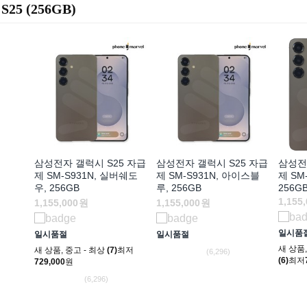
S25 (256GB)
삼성전자 갤럭시 S25 자급
삼성전자 갤럭시 S25 자급
삼성전
제 SM-S931N, 실버쉐도
제 SM-S931N, 아이스블
제 SM
우, 256GB
루, 256GB
256G
1,155
1,155,000
원
1,155,000
원
일시품
일시품절
일시품절
새 상품
새 상품
,
중고 - 최상
(7)
최저
(6,296)
(6)
최저
729,000
원
(6,296)