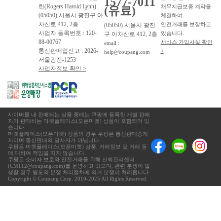
1577-7011
린(Rogers Harold Lynn)
채무지급보증 계약을
(유료)
(05050) 서울시 광진구 아
체결하여
차산로 412, 2층
안전거래를 보장하고
(05050) 서울시 광진
사업자 등록번호 : 120-
있습니다.
구 아차산로 412, 2층
88-00767
서비스 가입사실 확인
email :
통신판매업신고 : 2026-
>
help@coupang.com
서울광진-1253
사업자정보 확인 >
사이버몰 내 판매되는 상품 중에는 쿠팡에 등록한 개별 판매
자가 판매하는 마켓플레이스(오픈마켓) 상품이 포함되어 있
습니다.
마켓플레이스(오픈마켓) 상품의 경우 쿠팡은 통신판매중개
자이며 통신판매의 당사자가 아닙니다.
쿠팡은 마켓플레이스(오픈마켓) 상품, 거래정보 및 거래 등
에 대하여 책임을 지지 않습니다.
쿠팡은 소비자 보호와 안전거래를 위해 신뢰관리센터
(CM112@coupang.com)를 운영하고 있으며, 관련 분쟁이 발
생할 경우 별도의 분쟁 처리절차에 의거 분쟁이 처리됩니다.
Copyright © Coupang Corp. 2010-2025 All Rights Reserved.