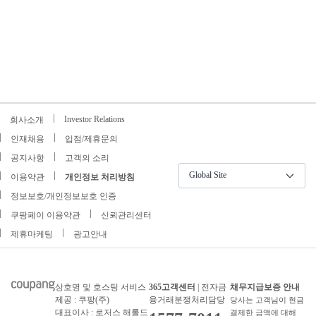
Investor Relations
회사소개
인재채용
입점/제휴문의
공지사항
고객의 소리
Global Site
이용약관
개인정보 처리방침
정보보호/개인정보보호 인증
쿠팡페이 이용약관
신뢰관리센터
제휴마케팅
광고안내
상호명 및 호스팅 서비스
365고객센터
| 전자금
채무지급보증 안내
제공 : 쿠팡(주)
융거래분쟁처리담당
당사는 고객님이 현금
대표이사 : 로저스 해롤드
결제한 금액에 대해