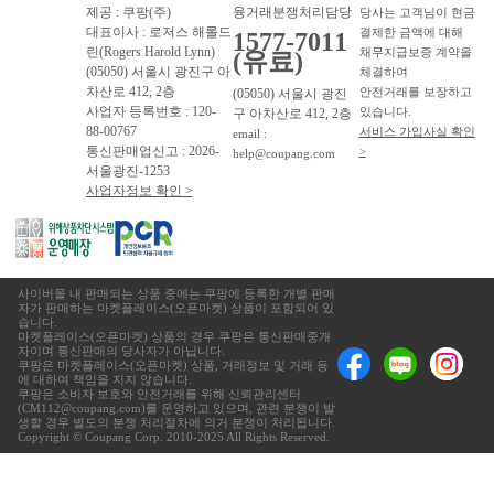
제공 : 쿠팡(주)
융거래분쟁처리담당
당사는 고객님이 현금
대표이사 : 로저스 해롤드
결제한 금액에 대해
1577-7011
린(Rogers Harold Lynn)
채무지급보증 계약을
(유료)
(05050) 서울시 광진구 아
체결하여
차산로 412, 2층
안전거래를 보장하고
(05050) 서울시 광진
사업자 등록번호 : 120-
있습니다.
구 아차산로 412, 2층
88-00767
서비스 가입사실 확인
email :
통신판매업신고 : 2026-
>
help@coupang.com
서울광진-1253
사업자정보 확인 >
사이버몰 내 판매되는 상품 중에는 쿠팡에 등록한 개별 판매
자가 판매하는 마켓플레이스(오픈마켓) 상품이 포함되어 있
습니다.
마켓플레이스(오픈마켓) 상품의 경우 쿠팡은 통신판매중개
자이며 통신판매의 당사자가 아닙니다.
쿠팡은 마켓플레이스(오픈마켓) 상품, 거래정보 및 거래 등
에 대하여 책임을 지지 않습니다.
쿠팡은 소비자 보호와 안전거래를 위해 신뢰관리센터
(CM112@coupang.com)를 운영하고 있으며, 관련 분쟁이 발
생할 경우 별도의 분쟁 처리절차에 의거 분쟁이 처리됩니다.
Copyright © Coupang Corp. 2010-2025 All Rights Reserved.