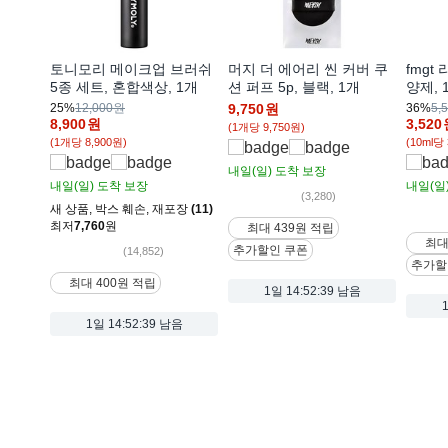
토니모리 메이크업 브러쉬
머지 더 에어리 씬 커버 쿠
fmgt
5종 세트, 혼합색상, 1개
션 퍼프 5p, 블랙, 1개
양제, 1
25%
12,000원
9,750
원
36%
5,
8,900
원
3,520
(1개당 9,750원)
(1개당 8,900원)
(10ml당 
내일(일)
도착 보장
내일(일)
도착 보장
내일(일
(3,280)
새 상품
,
박스 훼손
,
재포장
(11)
최저
7,760
원
최대 439원 적립
최대
추가할인 쿠폰
(14,852)
추가할
최대 400원 적립
1일
14:52:37 남음
1일
14:52:37 남음