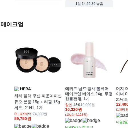
1일
14:52:37 남음
메이크업
HERA
에뛰드 님프 광채 볼류머
머지 
메이크업 베이스 24g, 투명
이너 0
헤라 블랙 쿠션 파운데이션
한물광채, 1개
21%
15
듀오 본품 15g + 리필 15g
12,40
할인
45%
19,000원
세트, 21N1, 1개
10,320
원
(1개당 6
R.LUX혜택
74,000원
(10g당 4,128원)
59,750
원
내일(일
내일(일)
도착 보장