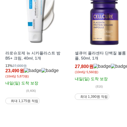
라로슈포제 뉴 시카플라스트 밤
셀큐어 플라센타 단백질 볼륨
B5+ 크림, 40ml, 1개
플, 50ml, 1개
13%
27,000원
27,800
원
23,490
원
(10ml당 5,560원)
(10ml당 5,873원)
내일(일)
도착 보장
내일(일)
도착 보장
(816)
(8,406)
최대 1,390원 적립
최대 1,175원 적립