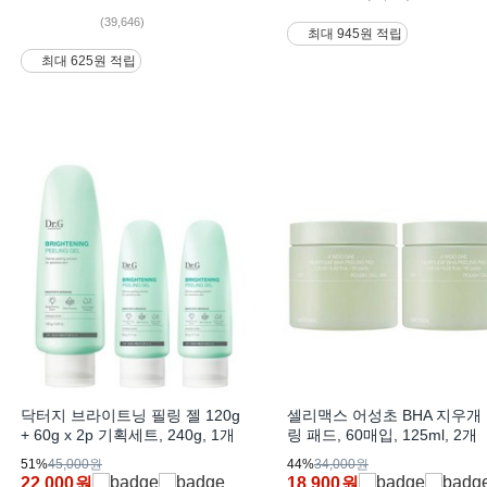
(39,646)
최대 945원 적립
최대 625원 적립
닥터지 브라이트닝 필링 젤 120g
셀리맥스 어성초 BHA 지우개
+ 60g x 2p 기획세트, 240g, 1개
링 패드, 60매입, 125ml, 2개
51%
45,000원
44%
34,000원
22,000
원
18,900
원