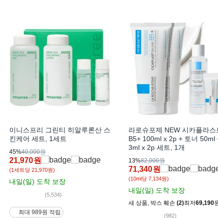
이니스프리 그린티 히알루론산 스
라로슈포제 NEW 시카플라스
킨케어 세트, 1세트
B5+ 100ml x 2p + 토너 50ml
3ml x 2p 세트, 1개
45%
40,000원
21,970
원
13%
82,000원
71,340
원
(1세트당 21,970원)
(10ml당 7,134원)
내일(일)
도착 보장
내일(일)
도착 보장
(5,534)
새 상품
,
박스 훼손
(2)
최저
69,190
최대 989원 적립
(982)