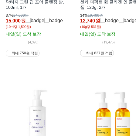
닥터지 그린 딥 포어 클렌징 밤,
센카 퍼펙트 휩 콜라겐 인 클
100ml, 1개
폼, 120g, 2개
37%
24,000원
34%
19,400원
15,000
원
12,740
원
(10ml당 1,500원)
(10g당 531원)
내일(일)
도착 보장
내일(일)
도착 보장
(4,393)
(19,475)
최대 750원 적립
최대 637원 적립