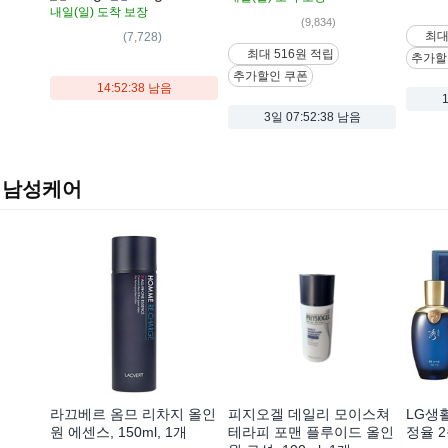
내일(일)
도착 보장
(9,834)
최대
(7,728)
최대 516원 적립
추가할
추가할인 쿠폰
14:52:37 남음
3일
07:52:37 남음
남성케어
라끄베르 옴므 리차지 올인
피지오겔 데일리 모이스쳐
LG생
원 에센스, 150ml, 1개
테라피 포맨 플루이드 올인
정율 2