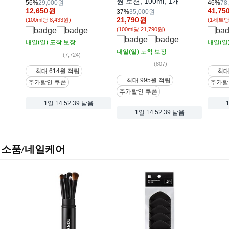
원 로션, 100ml, 1개
56%
29,000원
46%
78
12,650
원
41,75
37%
35,000원
21,790
원
(100ml당 8,433원)
(1세트당 
(100ml당 21,790원)
내일(일)
도착 보장
내일(일
내일(일)
도착 보장
(7,724)
(807)
최대 614원 적립
최대
최대 995원 적립
추가할인 쿠폰
추가할
추가할인 쿠폰
1일
14:52:37 남음
1일
14:52:37 남음
소품/네일케어