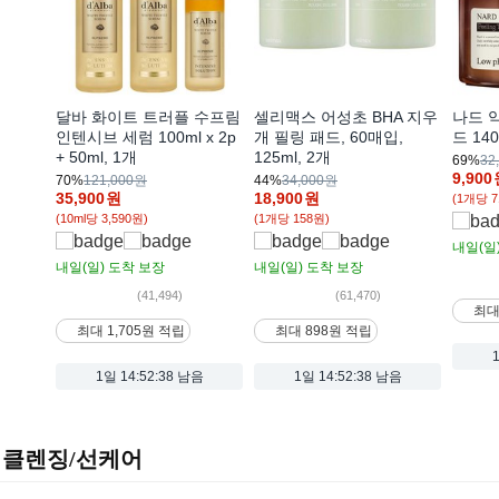
달바 화이트 트러플 수프림
셀리맥스 어성초 BHA 지우
나드 
인텐시브 세럼 100ml x 2p
개 필링 패드, 60매입,
드 140
+ 50ml, 1개
125ml, 2개
69%
32
9,900
70%
121,000원
44%
34,000원
35,900
원
18,900
원
(1개당 7
(10ml당 3,590원)
(1개당 158원)
내일(일
내일(일)
도착 보장
내일(일)
도착 보장
(41,494)
(61,470)
최대
최대 1,705원 적립
최대 898원 적립
1일
14:52:37 남음
1일
14:52:37 남음
클렌징/선케어