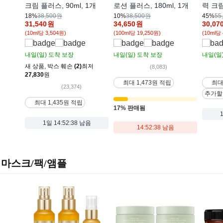
크림 플러스, 90ml, 1개
로션 플러스, 180ml, 1개
력 크림,
18%
38,500원
10%
38,500원
45%
55
31,540
원
34,650
원
30,07
(10ml당 3,504원)
(100ml당 19,250원)
(10ml당 
내일(일)
도착 보장
내일(일)
도착 보장
내일(일
새 상품
,
박스 훼손
(2)
최저
(8,083)
27,830
원
최대 1,473원 적립
최대
(23,374)
추가할
최대 1,435원 적립
17% 판매됨
1일
14:52:37 남음
14:52:37 남음
마스크/팩/앰플