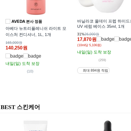
AVEDA
바닐라코 올데이 프렙 하이드
본사 정품
UV 세럼 베이스 35ml, 1개
아베다 뉴트리플레니쉬 라이트 모
이스처 컨디셔너, 1L, 1개
31%
26,000원
17,870
원
165,000원
(10ml당 5,106원)
140,250
원
내일(일)
도착 보장
(259)
내일(일)
도착 보장
최대 894원 적립
(10)
BEST 스킨케어