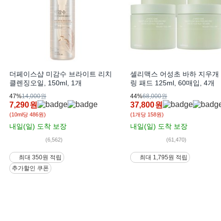
더페이스샵 미감수 브라이트 리치
셀리맥스 어성초 바하 지우개
클렌징오일, 150ml, 1개
링 패드 125ml, 60매입, 4개
47%
14,000원
44%
68,000원
7,290
원
37,800
원
(10ml당 486원)
(1개당 158원)
내일(일)
도착 보장
내일(일)
도착 보장
(6,562)
(61,470)
최대 350원 적립
최대 1,795원 적립
추가할인 쿠폰