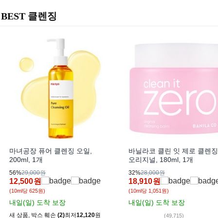
BEST 클렌징
마녀공장 퓨어 클렌징 오일,
바닐라코 클린 잇 제로 클렌
200ml, 1개
오리지널, 180ml, 1개
56%
29,000원
32%
28,000원
12,500
원
18,910
원
(10ml당 625원)
(10ml당 1,051원)
내일(일)
도착 보장
내일(일)
도착 보장
새 상품
,
박스 훼손
(2)
최저
12,120
원
(49,715)