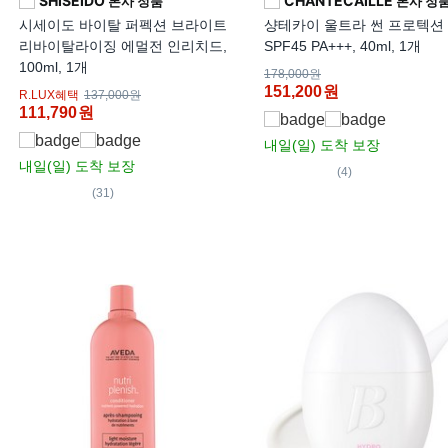
SHISEIDO
CHANTECAILLE
본사 정품
본사 정
시세이도 바이탈 퍼펙션 브라이트
샹테카이 울트라 썬 프로텍션
리바이탈라이징 에멀전 인리치드,
SPF45 PA+++, 40ml, 1개
100ml, 1개
178,000원
151,200
원
R.LUX혜택
137,000원
111,790
원
내일(일)
도착 보장
내일(일)
도착 보장
(4)
(31)