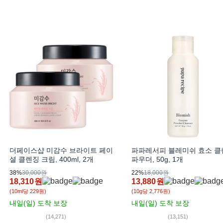
더페이스샵 미감수 브라이트 페이
파파레서피 블레미쉬 효소 클
셜 클렌징 크림, 400ml, 2개
파우더, 50g, 1개
38%
30,000원
22%
18,000원
18,310
원
13,880
원
(10ml당 229원)
(10g당 2,776원)
내일(일)
도착 보장
내일(일)
도착 보장
(14,271)
(13,151)