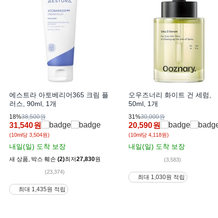
에스트라 아토베리어365 크림 플
오우즈너리 화이트 건 세럼,
러스, 90ml, 1개
50ml, 1개
18%
38,500원
31%
30,000원
31,540
원
20,590
원
(10ml당 3,504원)
(10ml당 4,118원)
내일(일)
도착 보장
내일(일)
도착 보장
새 상품
,
박스 훼손
(2)
최저
27,830
원
(3,583)
(23,374)
최대 1,030원 적립
최대 1,435원 적립