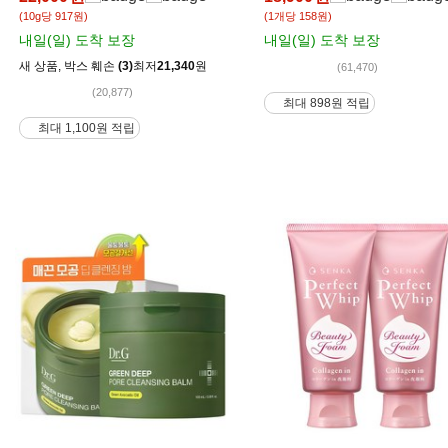
(10g당 917원)
(1개당 158원)
내일(일)
도착 보장
내일(일)
도착 보장
새 상품
,
박스 훼손
(3)
최저
21,340
원
(61,470)
(20,877)
최대 898원 적립
최대 1,100원 적립