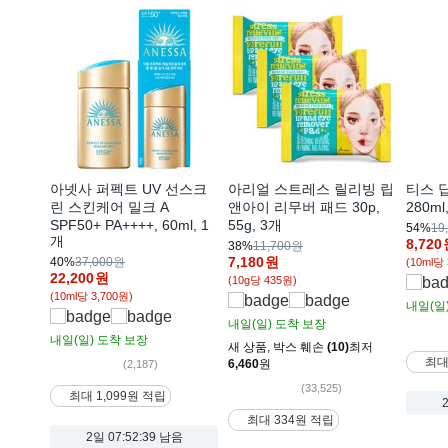
아넷사 퍼펙트 UV 선스크
아리얼 스트레스 릴리빙 립
티스 
린 스킨케어 밀크 A
앤아이 리무버 패드 30p,
280ml
SPF50+ PA++++, 60ml, 1
55g, 3개
54%
19
개
8,720
38%
11,700원
7,180
원
40%
37,000원
(10ml당
22,200
원
(10g당 435원)
(10ml당 3,700원)
내일(일
내일(일)
도착 보장
내일(일)
도착 보장
새 상품
,
박스 훼손
(10)
최저
최대
6,460
원
(2,187)
(33,525)
최대 1,099원 적립
최대 334원 적립
2일
07:52:37 남음