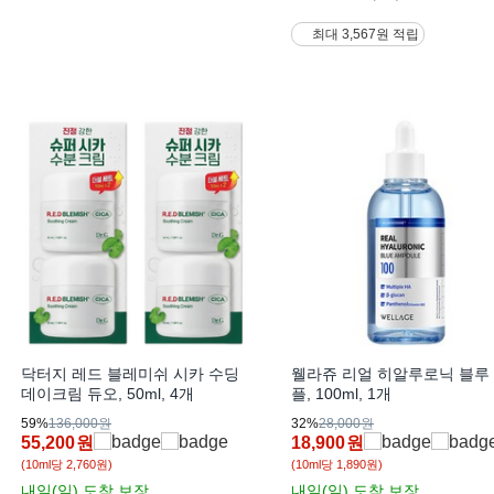
최대 3,567원 적립
닥터지 레드 블레미쉬 시카 수딩
웰라쥬 리얼 히알루로닉 블루
데이크림 듀오, 50ml, 4개
플, 100ml, 1개
59%
136,000원
32%
28,000원
55,200
원
18,900
원
(10ml당 2,760원)
(10ml당 1,890원)
내일(일)
도착 보장
내일(일)
도착 보장