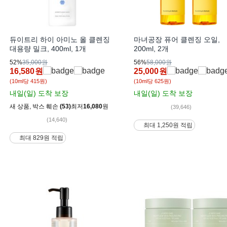
듀이트리 하이 아미노 올 클렌징
마녀공장 퓨어 클렌징 오일,
대용량 밀크, 400ml, 1개
200ml, 2개
52%
35,000원
56%
58,000원
16,580
원
25,000
원
(10ml당 415원)
(10ml당 625원)
내일(일)
도착 보장
내일(일)
도착 보장
새 상품
,
박스 훼손
(53)
최저
16,080
원
(39,646)
(14,640)
최대 1,250원 적립
최대 829원 적립