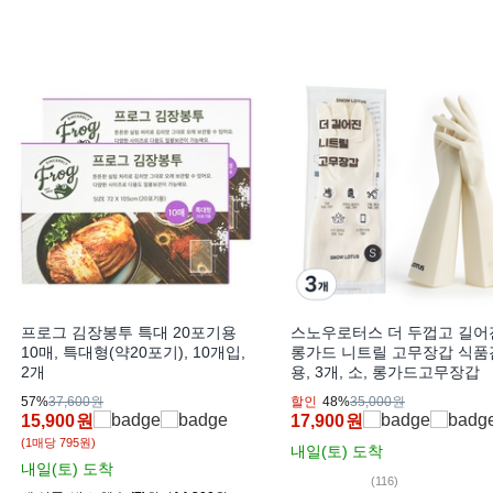
프로그 김장봉투 특대 20포기용
스노우로터스 더 두껍고 길어
10매, 특대형(약20포기), 10개입,
롱가드 니트릴 고무장갑 식품
2개
용, 3개, 소, 롱가드고무장갑
57%
37,600원
할인
48%
35,000원
15,900
원
17,900
원
(1매당 795원)
내일(토)
도착
내일(토)
도착
(116)