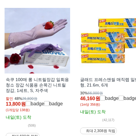
속쿠 100매 롱 니트릴장갑 일회용
글래드 프레스앤씰 매직랩 일
청소 장갑 식품용 손목긴 니트릴
형, 21.6m, 6개
장갑, 1세트, S, 자주색
30%
66,000원
46,160
원
할인
48%
26,800원
13,800
원
(1m당 356원)
(1개입당 138원)
내일(토)
도착
내일(토)
도착
(42,117)
(506)
최대 2,308원 적립