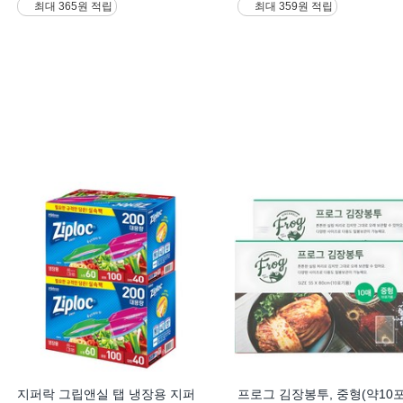
최대 365원 적립
최대 359원 적립
지퍼락 그립앤실 탭 냉장용 지퍼
프로그 김장봉투, 중형(약10