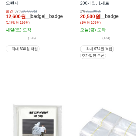
오렌지
200개입, 1세트
할인
37%
20,000원
2%
21,100원
12,600
원
20,500
원
(1개입당 126원)
(1매당 103원)
내일(토)
도착
오늘(금)
도착
(136)
(134)
최대 630원 적립
최대 974원 적립
추가할인 쿠폰