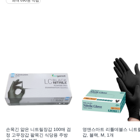
최대 690원 적립
손목긴 얇은 니트릴장갑 100매 검
영앤스마트 리틀데블스 니트
정 고무장갑 팔목긴 식당용 주방
갑, 블랙, M, 1개