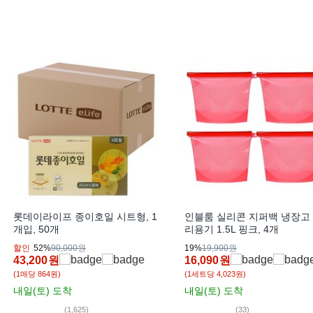
롯데이라이프 종이호일 시트형, 1
인블룸 실리콘 지퍼백 냉장고
개입, 50개
리용기 1.5L 핑크, 4개
할인
52%
90,000원
19%
19,900원
43,200
원
16,090
원
(1매당 864원)
(1세트당 4,023원)
내일(토)
도착
내일(토)
도착
(1,625)
(33)