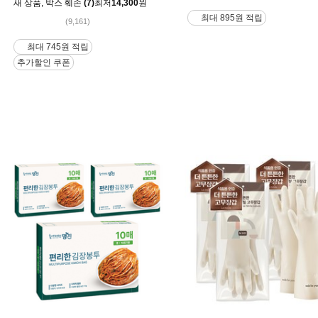
새 상품
,
박스 훼손
(7)
최저
14,300
원
최대 895원 적립
(9,161)
최대 745원 적립
추가할인 쿠폰