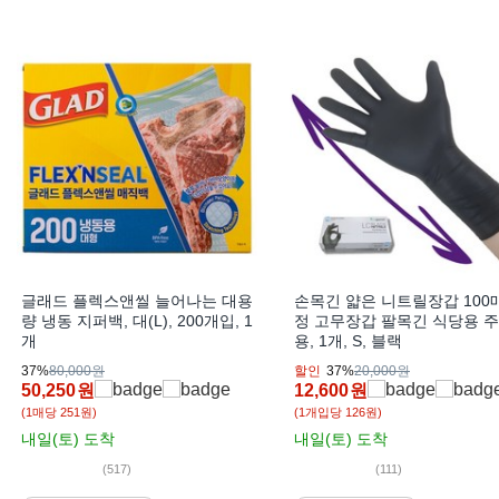
글래드 플렉스앤씰 늘어나는 대용
손목긴 얇은 니트릴장갑 100
량 냉동 지퍼백, 대(L), 200개입, 1
정 고무장갑 팔목긴 식당용 
개
용, 1개, S, 블랙
37%
80,000원
할인
37%
20,000원
50,250
원
12,600
원
(1매당 251원)
(1개입당 126원)
내일(토)
도착
내일(토)
도착
(517)
(111)