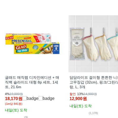
글래드 매직랩 디자인에디션 + 매
담담라이프 걸이형 튼튼한 니
직백 슬라이드 대형 8p 세트, 1세
고무장갑 (32cm), 핑크/그린/
트, 21.6m
랑, L, 3개
4%
19,000원
할인
13%
14,900원
18,170
원
12,900
원
(1m당 841원)
내일(토)
도착
내일(토)
도착
(1,178)
(9)