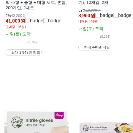
백 소형 + 중형 + 대형 세트, 혼합,
기), 10개입, 2개
200개입, 2세트
52%
18,800원
8,960
원
2%
42,200원
41,000
원
(1매당 448원)
(1매당 103원)
내일(토)
도착
내일(토)
도착
(9,161)
(5,746)
최대 448원 적립
최대 1,948원 적립