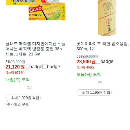
글래드 매직랩 디자인에디션 + 늘
롯데이라이프 착한 업소용랩,
어나는 매직백 냉장용 중형 38p
500m, 1개
세트, 1세트, 21.6m
59%
59,600원
23,900
원
8%
23,000원
21,120
원
(1m당 48원)
(1m당 978원)
오늘(금)
도착
내일(토)
도착
(61)
(10)
최대 1,195원 적립
최대 1,020원 적립
추가할인 쿠폰