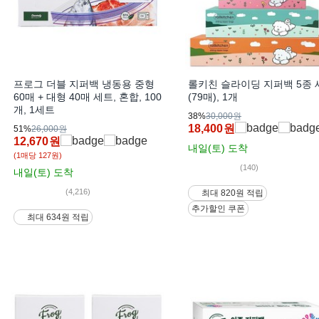
프로그 더블 지퍼백 냉동용 중형
롤키친 슬라이딩 지퍼백 5종 
60매 + 대형 40매 세트, 혼합, 100
(79매), 1개
개, 1세트
38%
30,000원
18,400
원
51%
26,000원
12,670
원
내일(토)
도착
(1매당 127원)
(140)
내일(토)
도착
(4,216)
최대 820원 적립
추가할인 쿠폰
최대 634원 적립