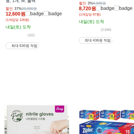
용, 1개, M, 블랙
할인
3%
8,990원
8,720
원
할인
37%
20,000원
12,600
원
(1개입당 87원)
(1개입당 126원)
내일(토)
도착
내일(토)
도착
(2,040)
(111)
최대 436원 적립
최대 630원 적립