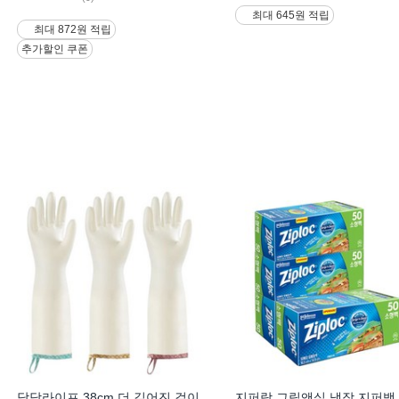
최대 645원 적립
최대 872원 적립
추가할인 쿠폰
담담라이프 38cm 더 길어진 걸이
지퍼락 그립앤실 냉장 지퍼백,