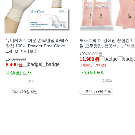
유니케어 두꺼운 손목밴딩 라텍스
모스트픽 더 길어진 끈질긴 
장갑 100매 Powder Free Glove,
릴 고무장갑, 봄꽃색, L, 2세트
1개, M, 아이보리
40%
20,000원
11,980
원
15%
9,990원
8,400
원
(1세트당 5,990원)
내일(토)
도착
내일(토)
도착
(2,601)
(88)
최대 599원 적립
최대 420원 적립