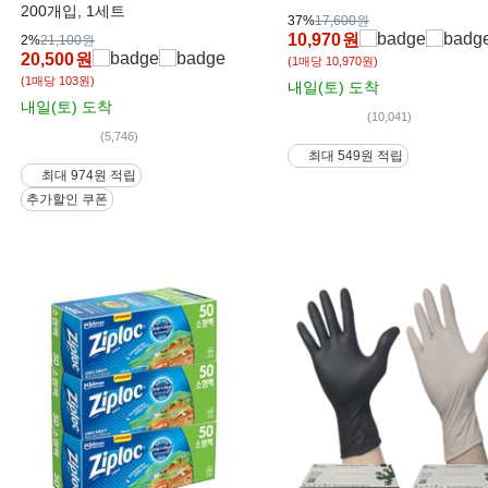
200개입, 1세트
37%
17,600원
10,970
원
2%
21,100원
20,500
원
(1매당 10,970원)
(1매당 103원)
내일(토)
도착
내일(토)
도착
(10,041)
(5,746)
최대 549원 적립
최대 974원 적립
추가할인 쿠폰