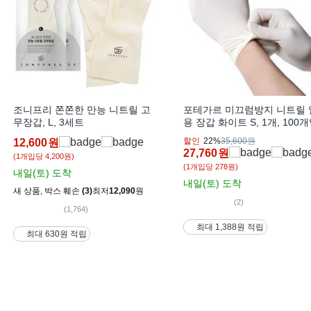
조니프리 쫀쫀한 만능 니트릴 고
포테가르 미끄럼방지 니트릴 
무장갑, L, 3세트
용 장갑 화이트 S, 1개, 100
할인
22%
35,600원
12,600
원
27,760
원
(1개입당 4,200원)
(1개입당 278원)
내일(토)
도착
내일(토)
도착
새 상품
,
박스 훼손
(3)
최저
12,090
원
(2)
(1,764)
최대 1,388원 적립
최대 630원 적립