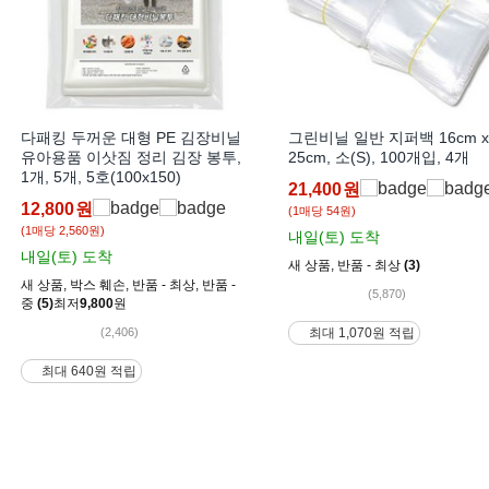
다패킹 두꺼운 대형 PE 김장비닐
그린비닐 일반 지퍼백 16cm x
유아용품 이삿짐 정리 김장 봉투,
25cm, 소(S), 100개입, 4개
1개, 5개, 5호(100x150)
21,400
원
12,800
원
(1매당 54원)
(1매당 2,560원)
내일(토)
도착
내일(토)
도착
새 상품
,
반품 - 최상
(3)
새 상품
,
박스 훼손
,
반품 - 최상
,
반품 -
(5,870)
중
(5)
최저
9,800
원
(2,406)
최대 1,070원 적립
최대 640원 적립