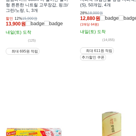
형 튼튼한 니트릴 고무장갑, 핑크/
(S), 50개입, 4개
그린/노랑, L, 3개
28%
18,000원
12,880
원
할인
12%
15,900원
13,900
원
(1매당 64원)
내일(토)
도착
내일(토)
도착
(14,055)
(125)
최대 611원 적립
최대 695원 적립
추가할인 쿠폰