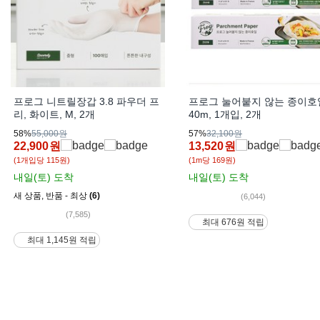
프로그 니트릴장갑 3.8 파우더 프
프로그 눌어붙지 않는 종이호
리, 화이트, M, 2개
40m, 1개입, 2개
58%
55,000원
57%
32,100원
22,900
원
13,520
원
(1개입당 115원)
(1m당 169원)
내일(토)
도착
내일(토)
도착
새 상품
,
반품 - 최상
(6)
(6,044)
(7,585)
최대 676원 적립
최대 1,145원 적립