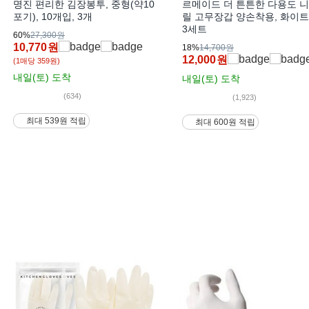
명진 편리한 김장봉투, 중형(약10
르메이드 더 튼튼한 다용도 
포기), 10개입, 3개
릴 고무장갑 양손착용, 화이트,
3세트
60%
27,300원
10,770
원
18%
14,700원
12,000
원
(1매당 359원)
내일(토)
도착
내일(토)
도착
(634)
(1,923)
최대 539원 적립
최대 600원 적립