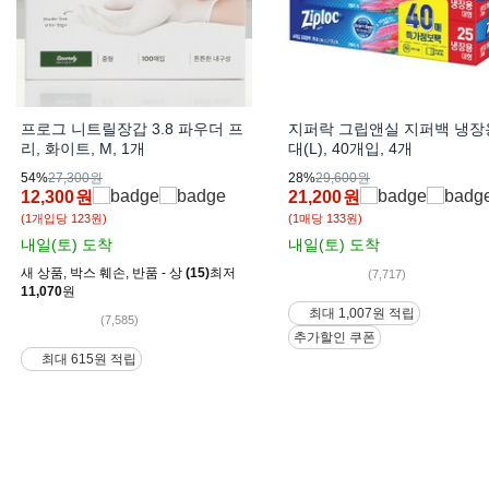
프로그 니트릴장갑 3.8 파우더 프
지퍼락 그립앤실 지퍼백 냉장
리, 화이트, M, 1개
대(L), 40개입, 4개
54%
27,300원
28%
29,600원
12,300
원
21,200
원
(1개입당 123원)
(1매당 133원)
내일(토)
도착
내일(토)
도착
새 상품
,
박스 훼손
,
반품 - 상
(15)
최저
(7,717)
11,070
원
최대 1,007원 적립
(7,585)
추가할인 쿠폰
최대 615원 적립