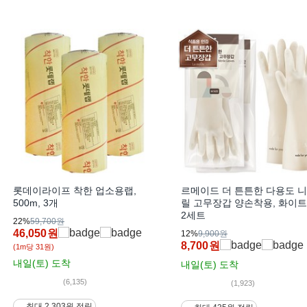
롯데이라이프 착한 업소용랩,
르메이드 더 튼튼한 다용도 
500m, 3개
릴 고무장갑 양손착용, 화이트,
2세트
22%
59,700원
46,050
원
12%
9,900원
8,700
원
(1m당 31원)
내일(토)
도착
내일(토)
도착
(6,135)
(1,923)
최대 2,303원 적립