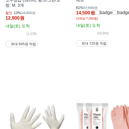
랑, M, 3개
61%
37,600원
14,500
원
할인
13%
14,900원
12,900
원
(1매당 7,250원)
내일(토)
도착
내일(토)
도착
(10,041)
(1,178)
최대 725원 적립
최대 645원 적립