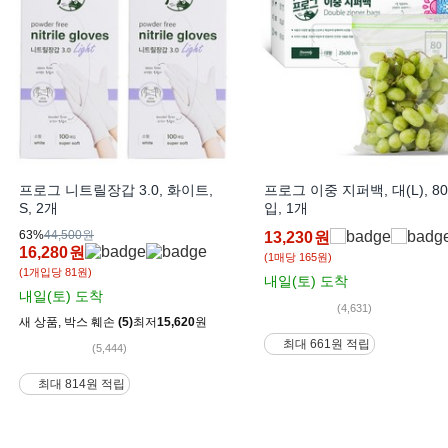
프로그 니트릴장갑 3.0, 화이트,
프로그 이중 지퍼백, 대(L), 8
S, 2개
입, 1개
63%
44,500원
13,230
원
16,280
원
(1매당 165원)
(1개입당 81원)
내일(토)
도착
내일(토)
도착
(4,631)
새 상품
,
박스 훼손
(5)
최저
15,620
원
최대 661원 적립
(5,444)
최대 814원 적립