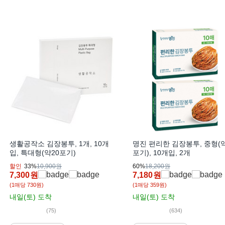
생활공작소 김장봉투, 1개, 10개
명진 편리한 김장봉투, 중형(약
입, 특대형(약20포기)
포기), 10개입, 2개
할인
33%
10,900원
60%
18,200원
7,300
원
7,180
원
(1매당 730원)
(1매당 359원)
내일(토)
도착
내일(토)
도착
(75)
(634)