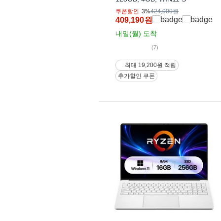
쿠폰할인
3%
424,000원
409,190
원
내일(월)
도착
(7)
최대 19,200원 적립
추가할인 쿠폰