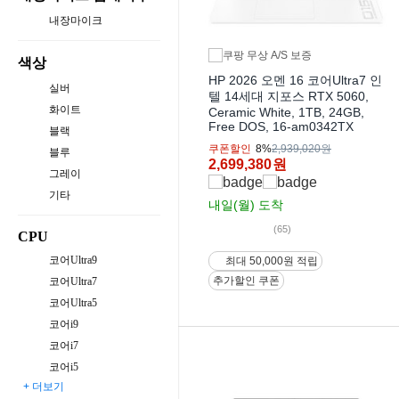
내장마이크
색상
HP 2026 오멘 16 코어Ultra7 인
실버
텔 14세대 지포스 RTX 5060,
화이트
Ceramic White, 1TB, 24GB,
Free DOS, 16-am0342TX
블랙
쿠폰할인
8%
2,939,020원
블루
2,699,380
원
그레이
기타
내일(월)
도착
(65)
CPU
코어Ultra9
최대 50,000원 적립
추가할인 쿠폰
코어Ultra7
코어Ultra5
코어i9
코어i7
코어i5
+ 더보기