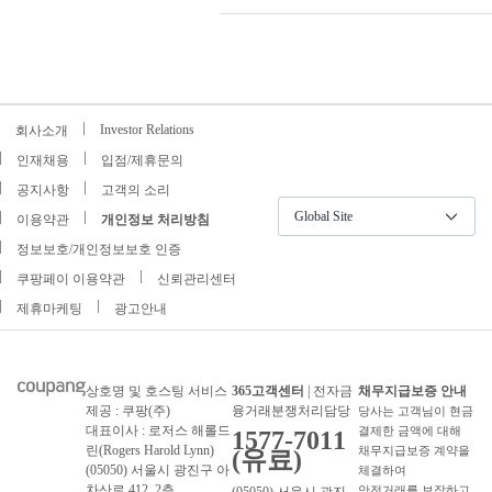
Investor Relations
회사소개
인재채용
입점/제휴문의
공지사항
고객의 소리
Global Site
이용약관
개인정보 처리방침
정보보호/개인정보보호 인증
쿠팡페이 이용약관
신뢰관리센터
제휴마케팅
광고안내
상호명 및 호스팅 서비스
365고객센터
| 전자금
채무지급보증 안내
제공 : 쿠팡(주)
융거래분쟁처리담당
당사는 고객님이 현금
대표이사 : 로저스 해롤드
결제한 금액에 대해
1577-7011
린(Rogers Harold Lynn)
채무지급보증 계약을
(유료)
(05050) 서울시 광진구 아
체결하여
차산로 412, 2층
안전거래를 보장하고
(05050) 서울시 광진