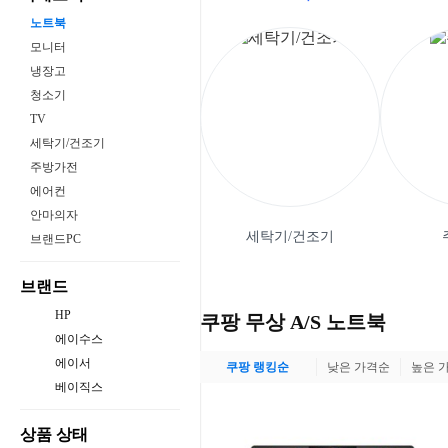
노트북
모니터
냉장고
청소기
TV
세탁기/건조기
주방가전
에어컨
안마의자
세탁기/건조기
브랜드PC
브랜드
HP
쿠팡 무상 A/S 노트북
에이수스
에이서
쿠팡 랭킹순
낮은 가격순
높은 
베이직스
상품 상태