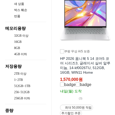
새 상품
박스 훼손
반품
메모리용량
32GB 이상
16GB
8GB
4GB 이하
HP 2026 옴니북 5 14 코어5 코
어 시리즈3, 글레이셔 실버 알루
저장용량
미늄, 14-kf0026TU, 512GB,
16GB, WIN11 Home
2TB 이상
1,570,000
원
1~2TB
512GB~1TB
내일(월)
도착
256~512GB
256GB 이하
(3)
최대 50,000원 적립
중량
추가할인 쿠폰