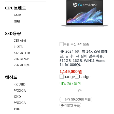
CPU브랜드
AMD
인텔
SSD용량
2TB 이상
1~2TB
HP 2024 옴니북 14X 스냅드래
512GB~1TB
곤, 글레이셔 실버 알루미늄,
256~512GB
512GB, 16GB, WIN11 Home,
14-fe1006QU
256GB 이하
1,149,000
원
해상도
내일(월)
도착
4K UHD
(3)
WQXGA
QHD
최대 50,000원 적립
WUXGA
추가할인 쿠폰
FHD