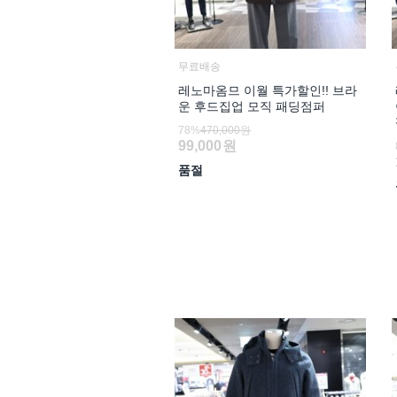
무료배송
레노마옴므 이월 특가할인!! 브라
운 후드집업 모직 패딩점퍼
78%
470,000원
99,000
원
품절