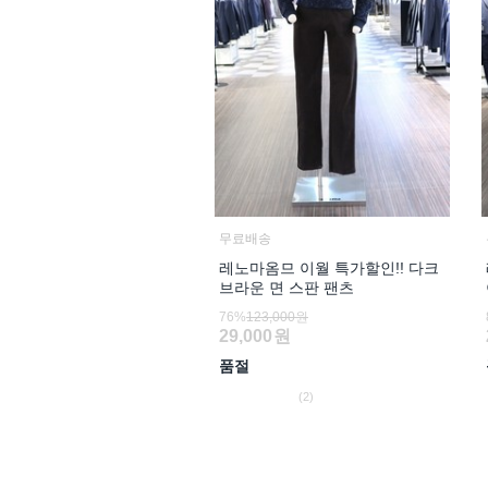
무료배송
레노마옴므 이월 특가할인!! 다크
브라운 면 스판 팬츠
76%
123,000원
29,000
원
품절
(2)