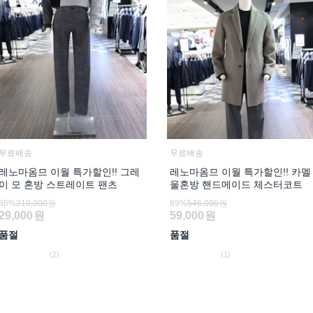
무료배송
무료배송
레노마옴므 이월 특가할인!! 그레
레노마옴므 이월 특가할인!! 카멜
이 모 혼방 스트레이트 팬츠
울혼방 핸드메이드 체스터코트
86%
210,000원
89%
546,000원
29,000
원
59,000
원
품절
품절
(2)
(1)