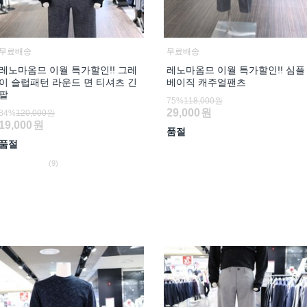
무료배송
무료배송
레노마옴므 이월 특가할인!! 그레
레노마옴므 이월 특가할인!! 심플
이 슬럽패턴 라운드 면 티셔츠 긴
베이직 캐주얼팬츠
팔
75%
118,000원
29,000
원
84%
120,000원
19,000
원
품절
품절
(9)