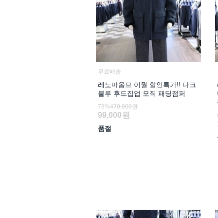
무료배송
레노마옴므 이월 할인특가!! 다크
블루 후드집업 모직 패딩점퍼
78%
470,000원
99,000
원
품절