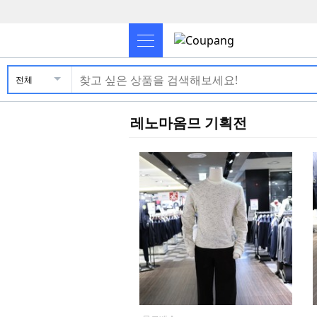
전체
레노마옴므 기획전