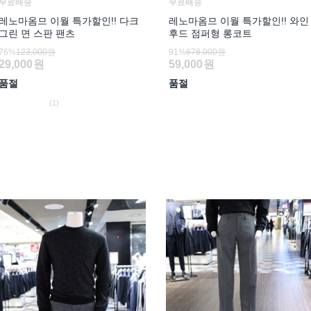
무료배송
무료배송
레노마옴므 이월 특가할인!! 다크
레노마옴므 이월 특가할인!! 와인
그린 면 스판 팬츠
후드 점퍼형 롱코트
76%
123,000원
91%
678,000원
29,000
원
59,000
원
품절
품절
(1)