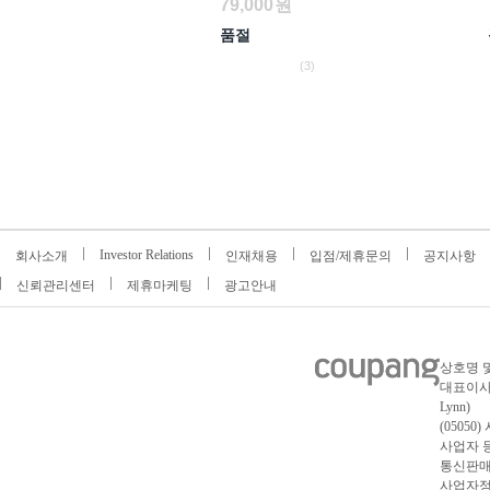
79,000
원
품절
(3)
Investor Relations
회사소개
인재채용
입점/제휴문의
공지사항
신뢰관리센터
제휴마케팅
광고안내
상호명 및
대표이사 :
Lynn)
(05050
사업자 등록
통신판매업
사업자정