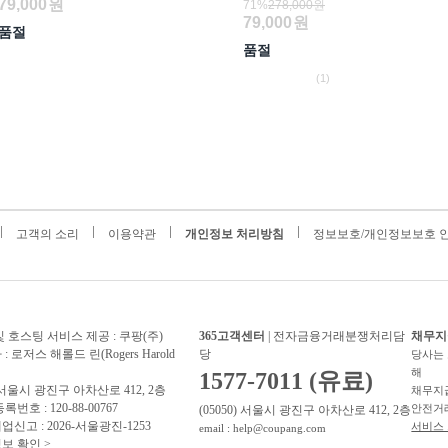
79,000
원
71%
278,000원
79,000
원
품절
품절
(1)
고객의 소리
이용약관
개인정보 처리방침
정보보호/개인정보보호 
 호스팅 서비스 제공 : 쿠팡(주)
365고객센터
| 전자금융거래분쟁처리담
채무지
 로저스 해롤드 린(Rogers Harold
당
당사는 
해
1577-7011 (유료)
) 서울시 광진구 아차산로 412, 2층
채무지
번호 : 120-88-00767
안전거
(05050) 서울시 광진구 아차산로 412, 2층
신고 : 2026-서울광진-1253
서비스 
email : help@coupang.com
보 확인 >