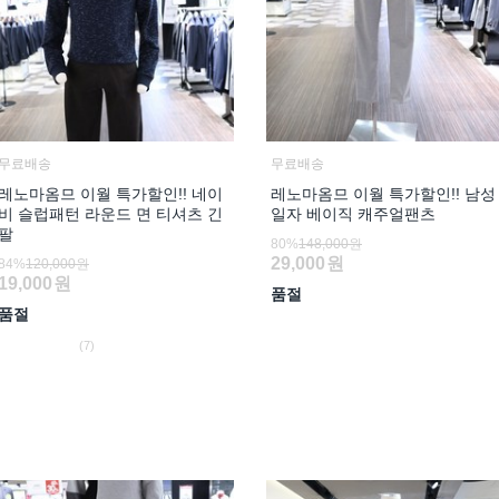
무료배송
무료배송
레노마옴므 이월 특가할인!! 네이
레노마옴므 이월 특가할인!! 남성
비 슬럽패턴 라운드 면 티셔츠 긴
일자 베이직 캐주얼팬츠
팔
80%
148,000원
29,000
원
84%
120,000원
19,000
원
품절
품절
(7)