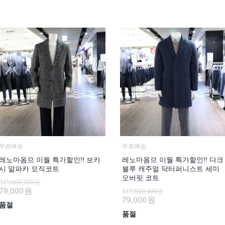
무료배송
무료배송
레노마옴므 이월 특가할인!! 보카
레노마옴므 이월 특가할인!! 다크
시 알파카 모직코트
블루 캐주얼 닥터퍼니스트 세미
오버핏 코트
84%
500,000원
79,000
원
84%
500,000원
79,000
원
품절
품절