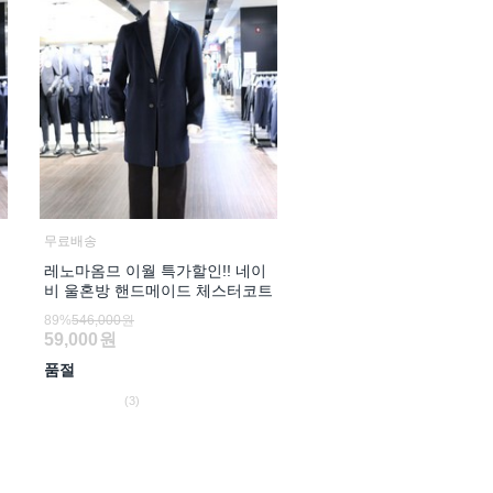
무료배송
레노마옴므 이월 특가할인!! 네이
비 울혼방 핸드메이드 체스터코트
89%
546,000원
59,000
원
품절
(3)