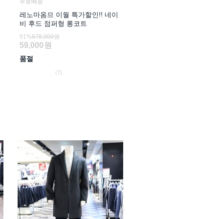
무료배송
레노마옴므 이월 특가할인!! 네이
비 후드 점퍼형 롱코트
91%
678,000원
59,000
원
품절
(7)