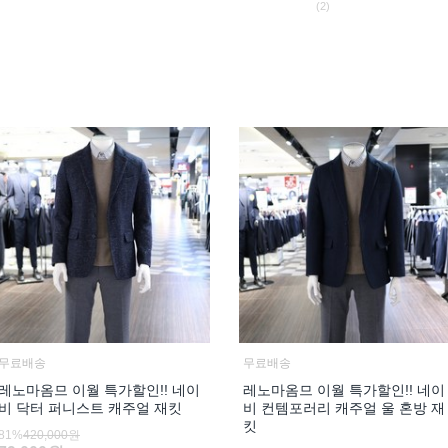
(2)
무료배송
무료배송
레노마옴므 이월 특가할인!! 네이
레노마옴므 이월 특가할인!! 네이
비 닥터 퍼니스트 캐주얼 재킷
비 컨템포러리 캐주얼 울 혼방 재
킷
81%
420,000원