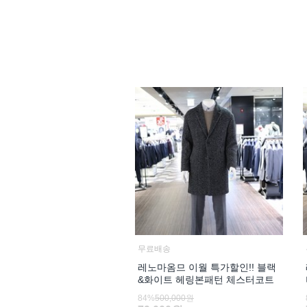
무료배송
레노마옴므 이월 특가할인!! 블랙
&화이트 헤링본패턴 체스터코트
84%
500,000원