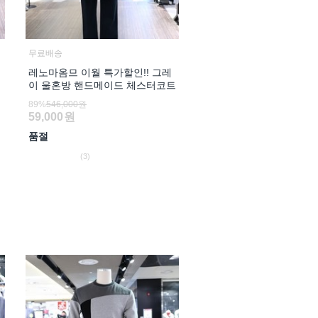
무료배송
레노마옴므 이월 특가할인!! 그레
이 울혼방 핸드메이드 체스터코트
89%
546,000원
59,000
원
품절
(3)