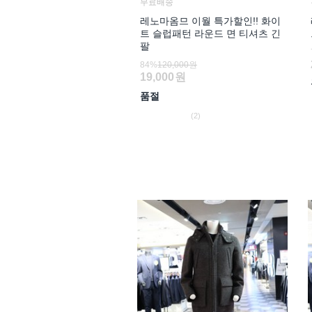
무료배송
레노마옴므 이월 특가할인!! 화이
트 슬럽패턴 라운드 면 티셔츠 긴
팔
84%
120,000원
19,000
원
품절
(2)