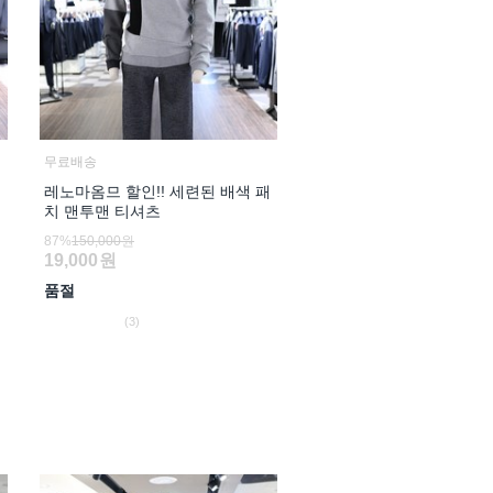
무료배송
레노마옴므 할인!! 세련된 배색 패
치 맨투맨 티셔츠
87%
150,000원
19,000
원
품절
(3)