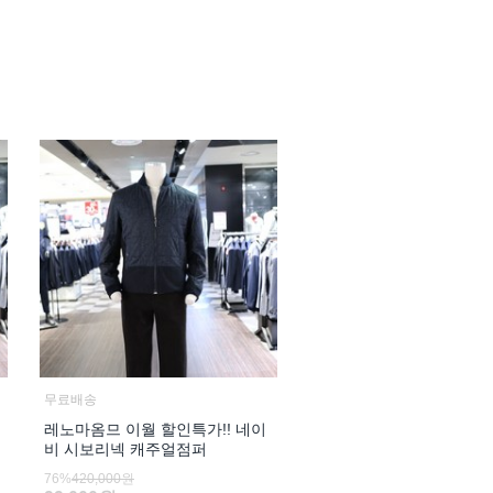
무료배송
레노마옴므 이월 할인특가!! 네이
비 시보리넥 캐주얼점퍼
76%
420,000원