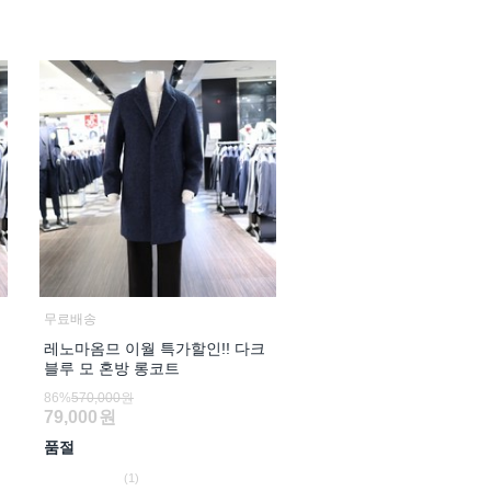
무료배송
레노마옴므 이월 특가할인!! 다크
블루 모 혼방 롱코트
86%
570,000원
79,000
원
품절
(1)